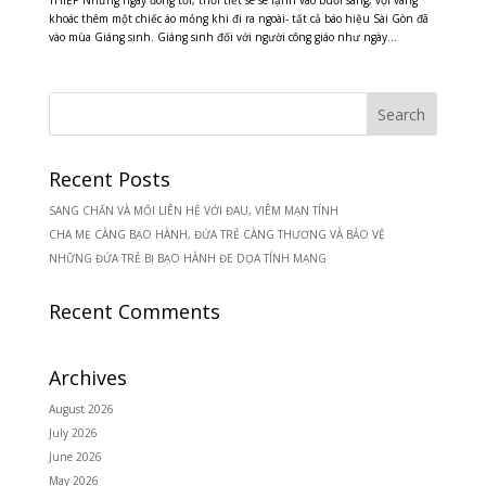
khoác thêm một chiếc áo mỏng khi đi ra ngoài- tất cả báo hiệu Sài Gòn đã
vào mùa Giáng sinh. Giáng sinh đối với người công giáo như ngày...
Recent Posts
SANG CHẤN VÀ MỐI LIÊN HỆ VỚI ĐAU, VIÊM MẠN TÍNH
CHA MẸ CÀNG BẠO HÀNH, ĐỨA TRẺ CÀNG THƯƠNG VÀ BẢO VỆ
NHỮNG ĐỨA TRẺ BỊ BẠO HÀNH ĐE DỌA TÍNH MẠNG
Recent Comments
Archives
August 2026
July 2026
June 2026
May 2026