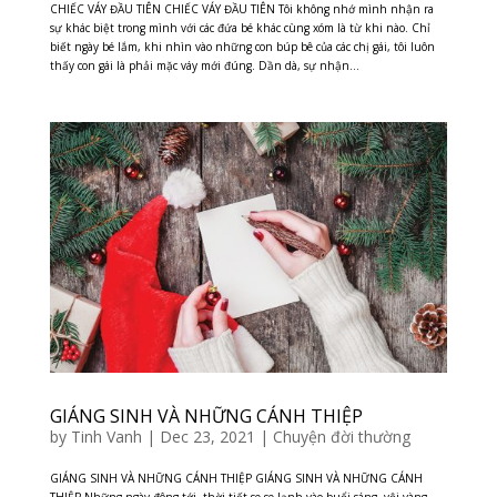
CHIẾC VÁY ĐẦU TIÊN CHIẾC VÁY ĐẦU TIÊN Tôi không nhớ mình nhận ra
sự khác biệt trong mình với các đứa bé khác cùng xóm là từ khi nào. Chỉ
biết ngày bé lắm, khi nhìn vào những con búp bê của các chị gái, tôi luôn
thấy con gái là phải mặc váy mới đúng. Dần dà, sự nhận...
GIÁNG SINH VÀ NHỮNG CÁNH THIỆP
by
Tinh Vanh
|
Dec 23, 2021
|
Chuyện đời thường
GIÁNG SINH VÀ NHỮNG CÁNH THIỆP GIÁNG SINH VÀ NHỮNG CÁNH
THIỆP Những ngày đông tới, thời tiết se se lạnh vào buổi sáng, vội vàng