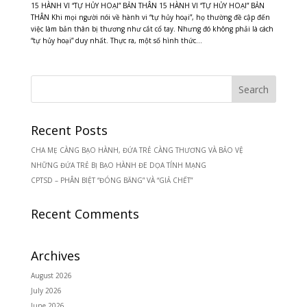
15 HÀNH VI “TỰ HỦY HOẠI” BẢN THÂN 15 HÀNH VI “TỰ HỦY HOẠI” BẢN
THÂN Khi mọi người nói về hành vi “tự hủy hoại”, họ thường đề cập đến
việc làm bản thân bị thương như cắt cổ tay. Nhưng đó không phải là cách
“tự hủy hoại” duy nhất. Thực ra, một số hình thức...
Recent Posts
CHA MẸ CÀNG BẠO HÀNH, ĐỨA TRẺ CÀNG THƯƠNG VÀ BẢO VỆ
NHỮNG ĐỨA TRẺ BỊ BẠO HÀNH ĐE DỌA TÍNH MẠNG
CPTSD – PHÂN BIỆT “ĐÓNG BĂNG” VÀ “GIẢ CHẾT”
Recent Comments
Archives
August 2026
July 2026
June 2026