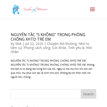
NGUYÊN TẮC “5 KHÔNG” TRONG PHÒNG
CHỐNG XHTD TRẺ EM
by
MIA
|
Jul 22, 2025
|
Chuyện đời thường
,
Nhỏ to
tâm sự
,
Phong cách sống
,
Sức khỏe
,
Tình yêu & Hôn
nhân
NGUYÊN TẮC “5 KHÔNG” TRONG PHÒNG CHỐNG XHTD TRẺ EM
NGUYÊN TẮC “5 KHÔNG” TRONG PHÒNG CHỐNG XHTD TRẺ EM -Không
cho bất cứ ai động vào vùng kín của trẻ, ngay cả cha mẹ (trừ khi con còn
quá nhỏ, mẹ phải săn sóc vệ sinh cho con) -Không ép trẻ thân mật với
người lớn, chẳng...