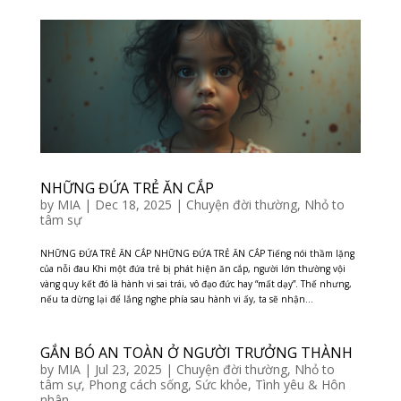
NHỮNG ĐỨA TRẺ ĂN CẮP
by
MIA
|
Dec 18, 2025
|
Chuyện đời thường
,
Nhỏ to
tâm sự
NHỮNG ĐỨA TRẺ ĂN CẮP NHỮNG ĐỨA TRẺ ĂN CẮP Tiếng nói thầm lặng
của nỗi đau Khi một đứa trẻ bị phát hiện ăn cắp, người lớn thường vội
vàng quy kết đó là hành vi sai trái, vô đạo đức hay “mất dạy”. Thế nhưng,
nếu ta dừng lại để lắng nghe phía sau hành vi ấy, ta sẽ nhận...
GẮN BÓ AN TOÀN Ở NGƯỜI TRƯỞNG THÀNH
by
MIA
|
Jul 23, 2025
|
Chuyện đời thường
,
Nhỏ to
tâm sự
,
Phong cách sống
,
Sức khỏe
,
Tình yêu & Hôn
nhân