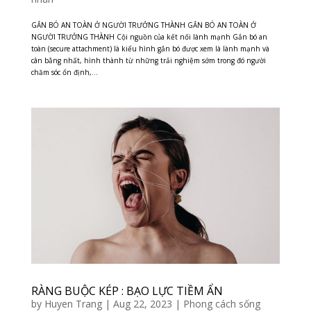
GẮN BÓ AN TOÀN Ở NGƯỜI TRƯỞNG THÀNH GẮN BÓ AN TOÀN Ở
NGƯỜI TRƯỞNG THÀNH Cội nguồn của kết nối lành mạnh Gắn bó an
toàn (secure attachment) là kiểu hình gắn bó được xem là lành mạnh và
cân bằng nhất, hình thành từ những trải nghiệm sớm trong đó người
chăm sóc ổn định,...
RÀNG BUỘC KÉP : BẠO LỰC TIỀM ẨN
by
Huyen Trang
|
Aug 22, 2023
|
Phong cách sống