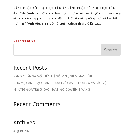
RÀNG BUỘC KÉP : BẠO LỰC TIỀM ẨN RÀNG BUỘC KÉP : BẠO LỰC TIỀM
ẨN “Mẹ đánh con bởi vì con lười học, nhưng mà mẹ rất yêu con. Bởi vì mẹ
yêu con nên mẹ phải phạt con để con trở nên siêng năng hơn và học tốt
hơn mà.” “Anh yêu, em muốn đi quán café xinh xỉu ở Đà Lạt,...
« Older Entries
Recent Posts
SANG CHẤN VÀ MỐI LIÊN HỆ VỚI ĐAU, VIÊM MẠN TÍNH
CHA MẸ CÀNG BẠO HÀNH, ĐỨA TRẺ CÀNG THƯƠNG VÀ BẢO VỆ
NHỮNG ĐỨA TRẺ BỊ BẠO HÀNH ĐE DỌA TÍNH MẠNG
Recent Comments
Archives
August 2026