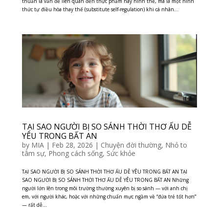
thuần là vấn đề liên quan đến thực phẩm hay hình thể, mà là một hình
thức tự điều hòa thay thế (substitute self-regulation) khi cá nhân...
TẠI SAO NGƯỜI BỊ SO SÁNH THỜI THƠ ẤU DỄ
YÊU TRONG BẤT AN
by
MIA
|
Feb 28, 2026
|
Chuyện đời thường
,
Nhỏ to
tâm sự
,
Phong cách sống
,
Sức khỏe
TẠI SAO NGƯỜI BỊ SO SÁNH THỜI THƠ ẤU DỄ YÊU TRONG BẤT AN TẠI
SAO NGƯỜI BỊ SO SÁNH THỜI THƠ ẤU DỄ YÊU TRONG BẤT AN Những
người lớn lên trong môi trường thường xuyên bị so sánh — với anh chị
em, với người khác, hoặc với những chuẩn mực ngầm về “đứa trẻ tốt hơn”
— rất dễ...