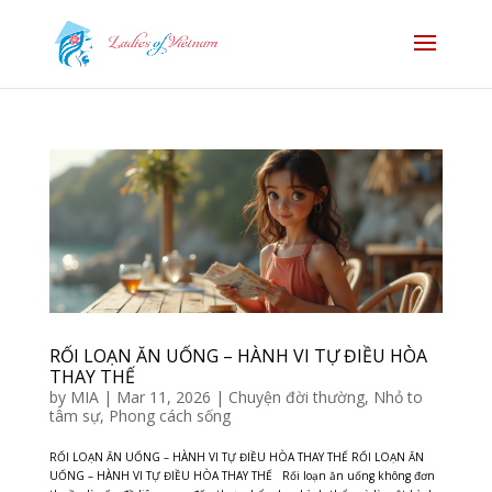
RỐI LOẠN ĂN UỐNG – HÀNH VI TỰ ĐIỀU HÒA
THAY THẾ
by
MIA
|
Mar 11, 2026
|
Chuyện đời thường
,
Nhỏ to
tâm sự
,
Phong cách sống
RỐI LOẠN ĂN UỐNG – HÀNH VI TỰ ĐIỀU HÒA THAY THẾ RỐI LOẠN ĂN
UỐNG – HÀNH VI TỰ ĐIỀU HÒA THAY THẾ Rối loạn ăn uống không đơn