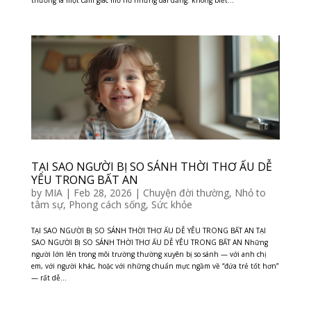
thường là một cảm giác mơ hồ nhưng dai dẳng: không biết...
TẠI SAO NGƯỜI BỊ SO SÁNH THỜI THƠ ẤU DỄ
YÊU TRONG BẤT AN
by
MIA
|
Feb 28, 2026
|
Chuyện đời thường
,
Nhỏ to
tâm sự
,
Phong cách sống
,
Sức khỏe
TẠI SAO NGƯỜI BỊ SO SÁNH THỜI THƠ ẤU DỄ YÊU TRONG BẤT AN TẠI
SAO NGƯỜI BỊ SO SÁNH THỜI THƠ ẤU DỄ YÊU TRONG BẤT AN Những
người lớn lên trong môi trường thường xuyên bị so sánh — với anh chị
em, với người khác, hoặc với những chuẩn mực ngầm về “đứa trẻ tốt hơn”
— rất dễ...