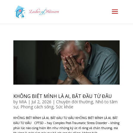
KHÔNG BIẾT MÌNH LÀ AI, BẮT ĐẦU TỪ ĐÂU
by
MIA
|
Jul 2, 2026
|
Chuyện đời thường
,
Nhỏ to tâm
sự
,
Phong cách sống
,
Sức khỏe
KHÔNG BIẾT MÌNH LÀ AI, BẮT ĐẦU TỪ ĐÂU KHÔNG BIẾT MÌNH LÀ AI, BẮT
ĐẦU TỪ ĐÂU CPTSD – hay Complex Post-Traumatic Stress Disorder – không
phải lúc nào cũng hiện lên như những ký ức rõ ràng về chấn thương, mà