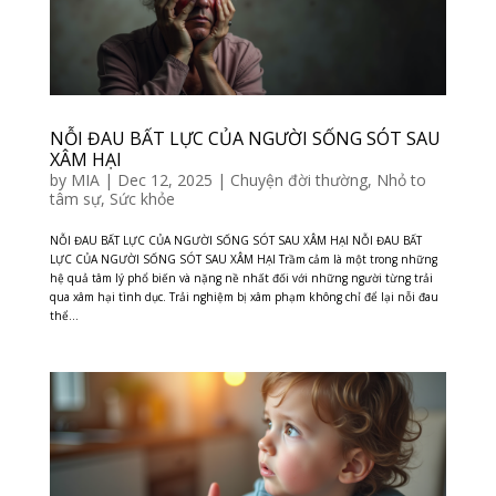
NỖI ĐAU BẤT LỰC CỦA NGƯỜI SỐNG SÓT SAU
XÂM HẠI
by
MIA
|
Dec 12, 2025
|
Chuyện đời thường
,
Nhỏ to
tâm sự
,
Sức khỏe
NỖI ĐAU BẤT LỰC CỦA NGƯỜI SỐNG SÓT SAU XÂM HẠI NỖI ĐAU BẤT
LỰC CỦA NGƯỜI SỐNG SÓT SAU XÂM HẠI Trầm cảm là một trong những
hệ quả tâm lý phổ biến và nặng nề nhất đối với những người từng trải
qua xâm hại tình dục. Trải nghiệm bị xâm phạm không chỉ để lại nỗi đau
thể...