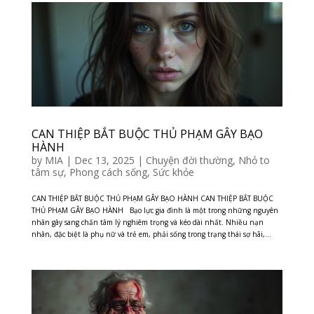
CAN THIỆP BẮT BUỘC THỦ PHẠM GÂY BẠO
HÀNH
by
MIA
|
Dec 13, 2025
|
Chuyện đời thường
,
Nhỏ to
tâm sự
,
Phong cách sống
,
Sức khỏe
CAN THIỆP BẮT BUỘC THỦ PHẠM GÂY BẠO HÀNH CAN THIỆP BẮT BUỘC
THỦ PHẠM GÂY BẠO HÀNH Bạo lực gia đình là một trong những nguyên
nhân gây sang chấn tâm lý nghiêm trọng và kéo dài nhất. Nhiều nạn
nhân, đặc biệt là phụ nữ và trẻ em, phải sống trong trạng thái sợ hãi,...