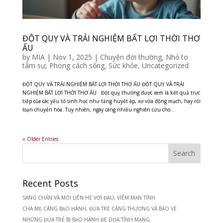
ĐỘT QUỴ VÀ TRẢI NGHIỆM BẤT LỢI THỜI THƠ
ẤU
by
MIA
|
Nov 1, 2025
|
Chuyện đời thường
,
Nhỏ to
tâm sự
,
Phong cách sống
,
Sức khỏe
,
Uncategorized
ĐỘT QUỴ VÀ TRẢI NGHIỆM BẤT LỢI THỜI THƠ ẤU ĐỘT QUỴ VÀ TRẢI
NGHIỆM BẤT LỢI THỜI THƠ ẤU Đột quỵ thường được xem là kết quả trực
tiếp của các yếu tố sinh học như tăng huyết áp, xơ vữa động mạch, hay rối
loạn chuyển hóa. Tuy nhiên, ngày càng nhiều nghiên cứu cho...
« Older Entries
Recent Posts
SANG CHẤN VÀ MỐI LIÊN HỆ VỚI ĐAU, VIÊM MẠN TÍNH
CHA MẸ CÀNG BẠO HÀNH, ĐỨA TRẺ CÀNG THƯƠNG VÀ BẢO VỆ
NHỮNG ĐỨA TRẺ BỊ BẠO HÀNH ĐE DỌA TÍNH MẠNG