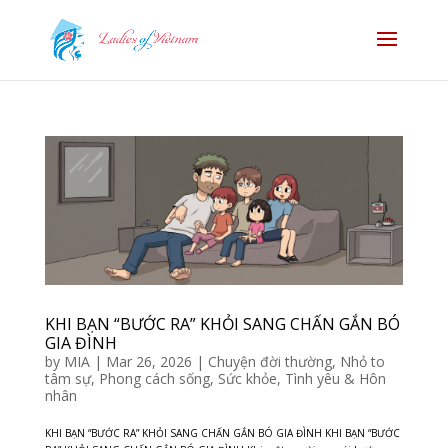
KHI BẠN “BƯỚC RA” KHỎI SANG CHẤN GẮN BÓ
GIA ĐÌNH
by
MIA
|
Mar 26, 2026
|
Chuyện đời thường
,
Nhỏ to
tâm sự
,
Phong cách sống
,
Sức khỏe
,
Tình yêu & Hôn
nhân
KHI BẠN “BƯỚC RA” KHỎI SANG CHẤN GẮN BÓ GIA ĐÌNH KHI BẠN “BƯỚC