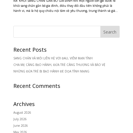
RA” KHỎI SANG CHẤN GẮN BÓ GIA ĐÌNH Khi một người con gái bước ra
khỏi sang chấn gắn bó gia đình, điều thay đổi đầu tiên không phải là
hành vi, mà là hệ quy chiếu nội tâm về yêu thương, trung thành và giá...
Recent Posts
SANG CHẤN VÀ MỐI LIÊN HỆ VỚI ĐAU, VIÊM MẠN TÍNH
CHA MẸ CÀNG BẠO HÀNH, ĐỨA TRẺ CÀNG THƯƠNG VÀ BẢO VỆ
NHỮNG ĐỨA TRẺ BỊ BẠO HÀNH ĐE DỌA TÍNH MẠNG
Recent Comments
Archives
August 2026
July 2026
June 2026
May 2026