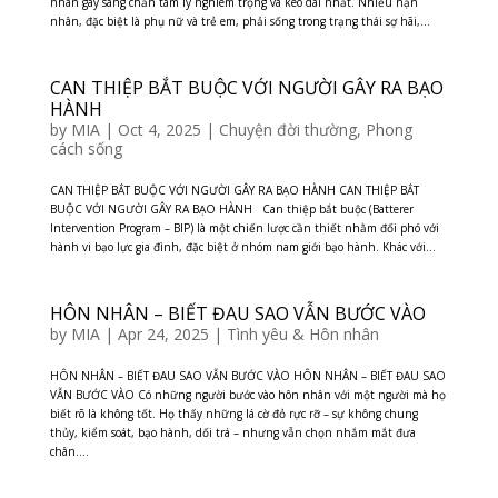
nhân gây sang chấn tâm lý nghiêm trọng và kéo dài nhất. Nhiều nạn
nhân, đặc biệt là phụ nữ và trẻ em, phải sống trong trạng thái sợ hãi,...
CAN THIỆP BẮT BUỘC VỚI NGƯỜI GÂY RA BẠO
HÀNH
by
MIA
|
Oct 4, 2025
|
Chuyện đời thường
,
Phong
cách sống
CAN THIỆP BẮT BUỘC VỚI NGƯỜI GÂY RA BẠO HÀNH CAN THIỆP BẮT
BUỘC VỚI NGƯỜI GÂY RA BẠO HÀNH Can thiệp bắt buộc (Batterer
Intervention Program – BIP) là một chiến lược cần thiết nhằm đối phó với
hành vi bạo lực gia đình, đặc biệt ở nhóm nam giới bạo hành. Khác với...
HÔN NHÂN – BIẾT ĐAU SAO VẪN BƯỚC VÀO
by
MIA
|
Apr 24, 2025
|
Tình yêu & Hôn nhân
HÔN NHÂN – BIẾT ĐAU SAO VẪN BƯỚC VÀO HÔN NHÂN – BIẾT ĐAU SAO
VẪN BƯỚC VÀO Có những người bước vào hôn nhân với một người mà họ
biết rõ là không tốt. Họ thấy những lá cờ đỏ rực rỡ – sự không chung
thủy, kiểm soát, bạo hành, dối trá – nhưng vẫn chọn nhắm mắt đưa
chân....