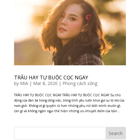
TRÂU HAY TỰ BUỘC CỌC NGAY
by
MIA
|
Mar 8, 2020
|
Phong cách sống
TRÂU HAY TỰ BUỘC CỌC NGAY TRÂU HAY TỰ BUỘC CỌC NGAY Sự chủ
động của đàn bà trong công việc, trong tình yêu luôn khơi gợi sự tò mò của
nam giới. Không có gì quyến rũ hơn những phụ nữ biết mình muốn gì,
cần gì và không ngần ngại thể hiện những ưu khuyết điểm của bản...