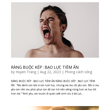
RÀNG BUỘC KÉP : BẠO LỰC TIỀM ẨN
by
Huyen Trang
|
Aug 22, 2023
|
Phong cách sống
RÀNG BUỘC KÉP : BẠO LỰC TIỀM ẨN RÀNG BUỘC KÉP : BẠO LỰC TIỀM
ẨN “Mẹ đánh con bởi vì con lười học, nhưng mà mẹ rất yêu con. Bởi vì mẹ
yêu con nên mẹ phải phạt con để con trở nên siêng năng hơn và học tốt
hơn mà.” “Anh yêu, em muốn đi quán café xinh xỉu ở Đà Lạt,...