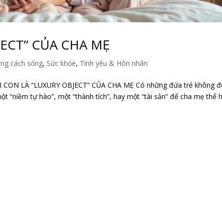
JECT” CỦA CHA MẸ
ng cách sống
,
Sức khỏe
,
Tình yêu & Hôn nhân
 CON LÀ “LUXURY OBJECT” CỦA CHA MẸ Có những đứa trẻ không 
t “niềm tự hào”, một “thành tích”, hay một “tài sản” để cha mẹ thể 