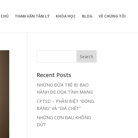
 CHỦ
THAM VẤN TÂM LÝ
KHÓA HỌC
BLOG
VỀ CHÚNG TÔI
Recent Posts
NHỮNG ĐỨA TRẺ BỊ BẠO
HÀNH ĐE DỌA TÍNH MẠNG
CPTSD – PHÂN BIỆT “ĐÓNG
BĂNG” VÀ “GIẢ CHẾT”
NHỮNG CƠN ĐAU KHÔNG
DỨT