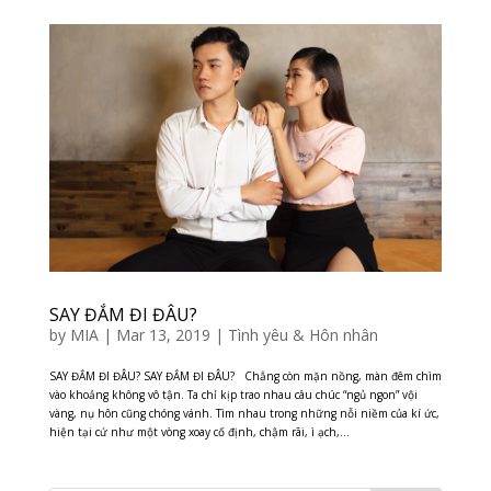
SAY ĐẮM ĐI ĐÂU?
by
MIA
|
Mar 13, 2019
|
Tình yêu & Hôn nhân
SAY ĐẮM ĐI ĐÂU? SAY ĐẮM ĐI ĐÂU? Chẳng còn mặn nồng, màn đêm chìm
vào khoảng không vô tận. Ta chỉ kịp trao nhau câu chúc “ngủ ngon” vội
vàng, nụ hôn cũng chóng vánh. Tìm nhau trong những nỗi niềm của kí ức,
hiện tại cứ như một vòng xoay cố định, chậm rãi, ì ạch,...