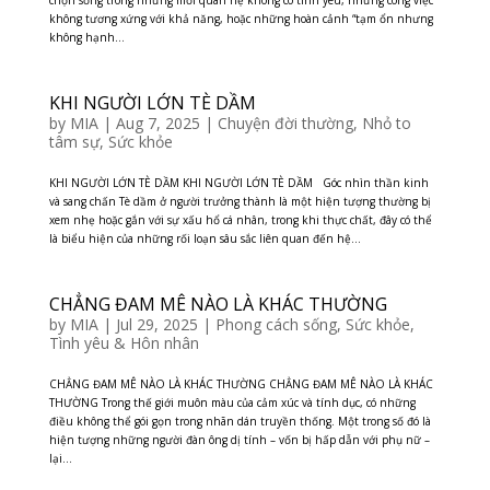
chọn sống trong những mối quan hệ không có tình yêu, những công việc
không tương xứng với khả năng, hoặc những hoàn cảnh “tạm ổn nhưng
không hạnh...
KHI NGƯỜI LỚN TÈ DẦM
by
MIA
|
Aug 7, 2025
|
Chuyện đời thường
,
Nhỏ to
tâm sự
,
Sức khỏe
KHI NGƯỜI LỚN TÈ DẦM KHI NGƯỜI LỚN TÈ DẦM Góc nhìn thần kinh
và sang chấn Tè dầm ở người trưởng thành là một hiện tượng thường bị
xem nhẹ hoặc gắn với sự xấu hổ cá nhân, trong khi thực chất, đây có thể
là biểu hiện của những rối loạn sâu sắc liên quan đến hệ...
CHẲNG ĐAM MÊ NÀO LÀ KHÁC THƯỜNG
by
MIA
|
Jul 29, 2025
|
Phong cách sống
,
Sức khỏe
,
Tình yêu & Hôn nhân
CHẲNG ĐAM MÊ NÀO LÀ KHÁC THƯỜNG CHẲNG ĐAM MÊ NÀO LÀ KHÁC
THƯỜNG Trong thế giới muôn màu của cảm xúc và tính dục, có những
điều không thể gói gọn trong nhãn dán truyền thống. Một trong số đó là
hiện tượng những người đàn ông dị tính – vốn bị hấp dẫn với phụ nữ –
lại...