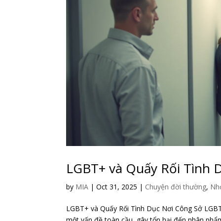
LGBT+ và Quấy Rối Tình 
by
MIA
|
Oct 31, 2025
|
Chuyện đời thường
,
Nh
LGBT+ và Quấy Rối Tình Dục Nơi Công Sở LGBT+
một vấn đề toàn cầu, gây tổn hại đến nhân phẩm