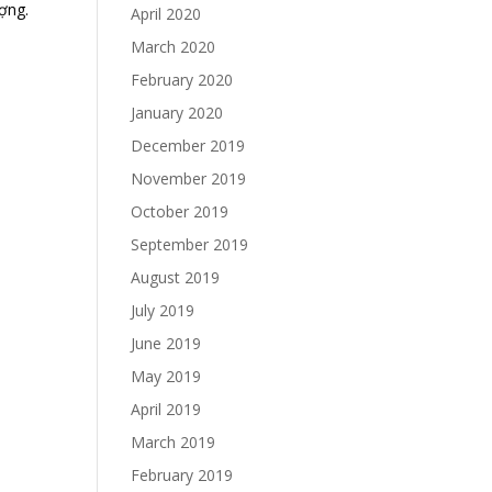
ợng.
April 2020
March 2020
February 2020
January 2020
December 2019
November 2019
October 2019
September 2019
August 2019
July 2019
June 2019
May 2019
April 2019
March 2019
February 2019