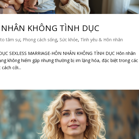
N NHÂN KHÔNG TÌNH DỤC
to tâm sự
,
Phong cách sống
,
Sức khỏe
,
Tình yêu & Hôn nhân
DỤC SEXLESS MARRIAGE-HÔN NHÂN KHÔNG TÌNH DỤC Hôn nhân
rạng không hiếm gặp nhưng thường bị im lặng hóa, đặc biệt trong các
cách cởi...