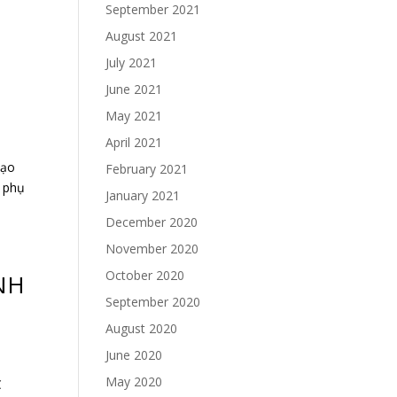
September 2021
August 2021
July 2021
June 2021
May 2021
April 2021
bạo
February 2021
, phụ
January 2021
December 2020
November 2020
October 2020
NH
September 2020
August 2020
June 2020
May 2020
C