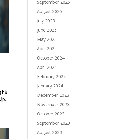
September 2025
August 2025
July 2025
June 2025
May 2025
April 2025
October 2024
April 2024
February 2024
January 2024
g hề
December 2023
ập.
November 2023
October 2023
September 2023
August 2023