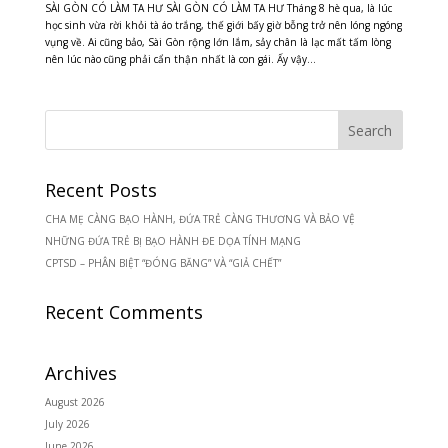
SÀI GÒN CÓ LÀM TA HƯ SÀI GÒN CÓ LÀM TA HƯ Tháng 8 hè qua, là lúc
học sinh vừa rời khỏi tà áo trắng, thế giới bấy giờ bỗng trở nên lóng ngóng
vụng về. Ai cũng bảo, Sài Gòn rộng lớn lắm, sảy chân là lạc mất tấm lòng
nên lúc nào cũng phải cẩn thận nhất là con gái. Ấy vậy...
Recent Posts
CHA MẸ CÀNG BẠO HÀNH, ĐỨA TRẺ CÀNG THƯƠNG VÀ BẢO VỆ
NHỮNG ĐỨA TRẺ BỊ BẠO HÀNH ĐE DỌA TÍNH MẠNG
CPTSD – PHÂN BIỆT “ĐÓNG BĂNG” VÀ “GIẢ CHẾT”
Recent Comments
Archives
August 2026
July 2026
June 2026