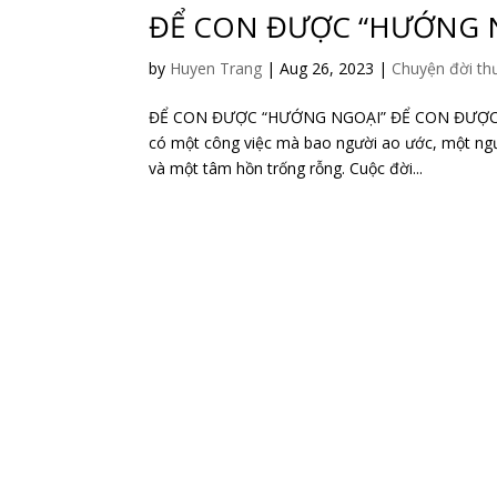
ĐỂ CON ĐƯỢC “HƯỚNG 
by
Huyen Trang
|
Aug 26, 2023
|
Chuyện đời t
ĐỂ CON ĐƯỢC “HƯỚNG NGOẠI” ĐỂ CON ĐƯỢC “HƯ
có một công việc mà bao người ao ước, một ngườ
và một tâm hồn trống rỗng. Cuộc đời...