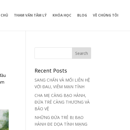
 CHỦ
THAM VẤN TÂM LÝ
KHÓA HỌC
BLOG
VỀ CHÚNG TÔI
Recent Posts
đầu
SANG CHẤN VÀ MỐI LIÊN HỆ
tâm
VỚI ĐAU, VIÊM MẠN TÍNH
CHA MẸ CÀNG BẠO HÀNH,
ĐỨA TRẺ CÀNG THƯƠNG VÀ
BẢO VỆ
NHỮNG ĐỨA TRẺ BỊ BẠO
HÀNH ĐE DỌA TÍNH MẠNG