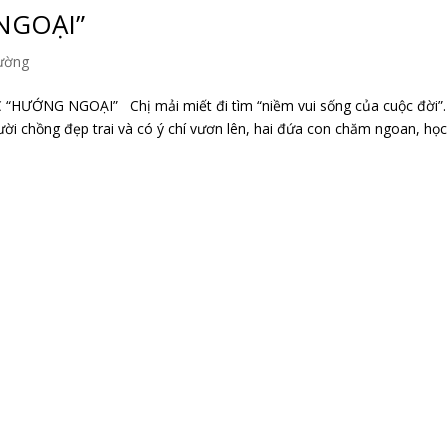
NGOẠI”
hường
ỚNG NGOẠI” Chị mải miết đi tìm “niềm vui sống của cuộc đời”.
i chồng đẹp trai và có ý chí vươn lên, hai đứa con chăm ngoan, học 