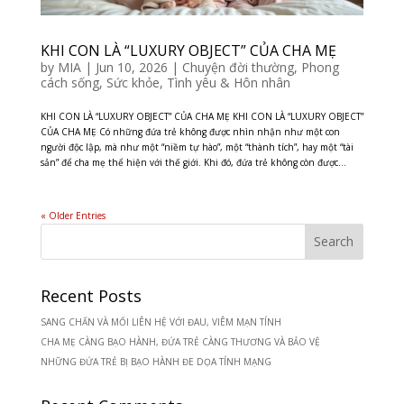
KHI CON LÀ “LUXURY OBJECT” CỦA CHA MẸ
by
MIA
|
Jun 10, 2026
|
Chuyện đời thường
,
Phong
cách sống
,
Sức khỏe
,
Tình yêu & Hôn nhân
KHI CON LÀ “LUXURY OBJECT” CỦA CHA MẸ KHI CON LÀ “LUXURY OBJECT”
CỦA CHA MẸ Có những đứa trẻ không được nhìn nhận như một con
người độc lập, mà như một “niềm tự hào”, một “thành tích”, hay một “tài
sản” để cha mẹ thể hiện với thế giới. Khi đó, đứa trẻ không còn được...
« Older Entries
Recent Posts
SANG CHẤN VÀ MỐI LIÊN HỆ VỚI ĐAU, VIÊM MẠN TÍNH
CHA MẸ CÀNG BẠO HÀNH, ĐỨA TRẺ CÀNG THƯƠNG VÀ BẢO VỆ
NHỮNG ĐỨA TRẺ BỊ BẠO HÀNH ĐE DỌA TÍNH MẠNG