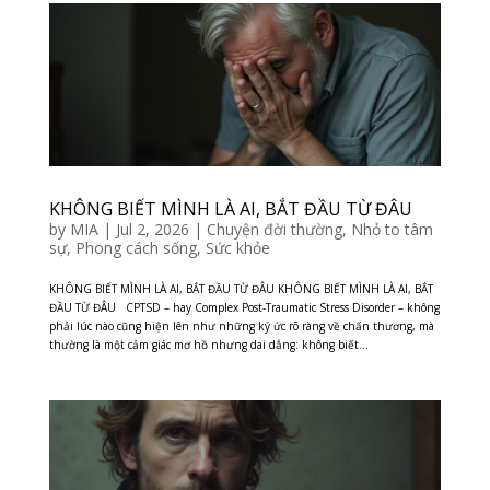
KHÔNG BIẾT MÌNH LÀ AI, BẮT ĐẦU TỪ ĐÂU
by
MIA
|
Jul 2, 2026
|
Chuyện đời thường
,
Nhỏ to tâm
sự
,
Phong cách sống
,
Sức khỏe
KHÔNG BIẾT MÌNH LÀ AI, BẮT ĐẦU TỪ ĐÂU KHÔNG BIẾT MÌNH LÀ AI, BẮT
ĐẦU TỪ ĐÂU CPTSD – hay Complex Post-Traumatic Stress Disorder – không
phải lúc nào cũng hiện lên như những ký ức rõ ràng về chấn thương, mà
thường là một cảm giác mơ hồ nhưng dai dẳng: không biết...