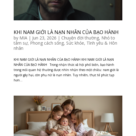
KHI NAM GIỚI LÀ NẠN NHÂN CỦA BẠO HÀNH
by
MIA
|
Jun 23, 2026
|
Chuyện đời thường
,
Nhỏ to
tâm sự
,
Phong cách sống
,
Sức khỏe
,
Tình yêu & Hôn
nhân
KHI NAM GIỚI LÀ NẠN NHÂN CỦA BẠO HÀNH KHI NAM GIỚI LÀ NẠN
NHÂN CỦA BẠO HÀNH Trong nhận thức xã hội phổ biến, bạo hành
trong mối quan hệ thường được nhìn nhận theo một chiều: nam giới là
người gây hại, còn phụ nữ là nạn nhân. Tuy nhiên, thực tế phức tạp
hơn...