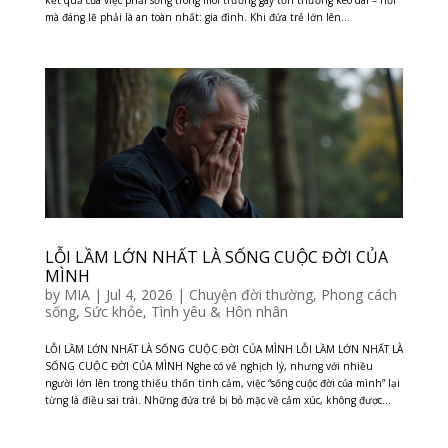
kết quả của việc phải sống trong môi trường gây tổn thương kéo dài – nơi
mà đáng lẽ phải là an toàn nhất: gia đình. Khi đứa trẻ lớn lên...
LỖI LẦM LỚN NHẤT LÀ SỐNG CUỘC ĐỜI CỦA
MÌNH
by
MIA
|
Jul 4, 2026
|
Chuyện đời thường
,
Phong cách
sống
,
Sức khỏe
,
Tình yêu & Hôn nhân
LỖI LẦM LỚN NHẤT LÀ SỐNG CUỘC ĐỜI CỦA MÌNH LỖI LẦM LỚN NHẤT LÀ
SỐNG CUỘC ĐỜI CỦA MÌNH Nghe có vẻ nghịch lý, nhưng với nhiều
người lớn lên trong thiếu thốn tình cảm, việc “sống cuộc đời của mình” lại
từng là điều sai trái. Những đứa trẻ bị bỏ mặc về cảm xúc, không được...