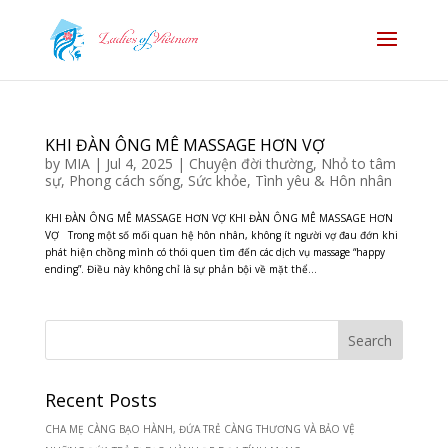
KHI ĐÀN ÔNG MÊ MASSAGE HƠN VỢ
by
MIA
|
Jul 4, 2025
|
Chuyện đời thường
,
Nhỏ to tâm
sự
,
Phong cách sống
,
Sức khỏe
,
Tình yêu & Hôn nhân
KHI ĐÀN ÔNG MÊ MASSAGE HƠN VỢ KHI ĐÀN ÔNG MÊ MASSAGE HƠN
VỢ Trong một số mối quan hệ hôn nhân, không ít người vợ đau đớn khi
phát hiện chồng mình có thói quen tìm đến các dịch vụ massage “happy
ending”. Điều này không chỉ là sự phản bội về mặt thể...
Recent Posts
CHA MẸ CÀNG BẠO HÀNH, ĐỨA TRẺ CÀNG THƯƠNG VÀ BẢO VỆ