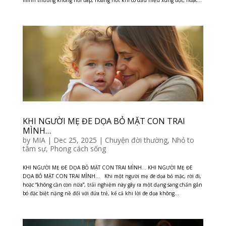
mình thương không hồi đáp, hoảng hốt khi có dấu hiệu xung đột, hoặc...
KHI NGƯỜI MẸ ĐE DỌA BỎ MẶT CON TRAI
MÌNH…
by
MIA
|
Dec 25, 2025
|
Chuyện đời thường
,
Nhỏ to
tâm sự
,
Phong cách sống
KHI NGƯỜI MẸ ĐE DỌA BỎ MẶT CON TRAI MÌNH… KHI NGƯỜI MẸ ĐE
DỌA BỎ MẶT CON TRAI MÌNH… Khi một người mẹ đe dọa bỏ mặc, rời đi,
hoặc “không cần con nữa”, trải nghiệm này gây ra một dạng sang chấn gắn
bó đặc biệt nặng nề đối với đứa trẻ, kể cả khi lời đe dọa không...