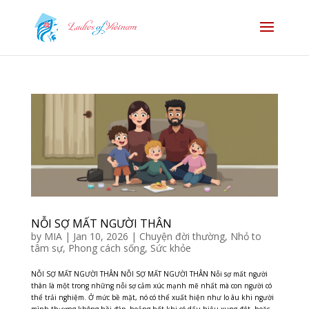
NỖI SỢ MẤT NGƯỜI THÂN
by
MIA
|
Jan 10, 2026
|
Chuyện đời thường
,
Nhỏ to
tâm sự
,
Phong cách sống
,
Sức khỏe
NỖI SỢ MẤT NGƯỜI THÂN NỖI SỢ MẤT NGƯỜI THÂN Nỗi sợ mất người
thân là một trong những nỗi sợ cảm xúc mạnh mẽ nhất mà con người có
thể trải nghiệm. Ở mức bề mặt, nó có thể xuất hiện như lo âu khi người