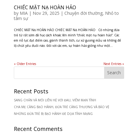
CHIẾC MẶT NẠ HOÀN HẢO
by
MIA
|
Nov 29, 2025
|
Chuyện đời thường
,
Nhỏ to
tâm sự
CHIẾC MẶT NẠ HOÀN HẢO CHIẾC MẶT NẠ HOÀN HẢO Có những đứa
trẻ từ rất sớm đã học cách khoác lên mình “chiếc mặt nạ hoàn hảo”. Các
em nỗ lực đạt điểm cao, giành thành tích, cư xử gương mẫu và không để
lộ chút yếu đuối nào. Đối với các em, sự hoàn hảo giống như một...
« Older Entries
Next Entries »
Recent Posts
SANG CHẤN VÀ MỐI LIÊN HỆ VỚI ĐAU, VIÊM MẠN TÍNH
CHA MẸ CÀNG BẠO HÀNH, ĐỨA TRẺ CÀNG THƯƠNG VÀ BẢO VỆ
NHỮNG ĐỨA TRẺ BỊ BẠO HÀNH ĐE DỌA TÍNH MẠNG
Recent Comments