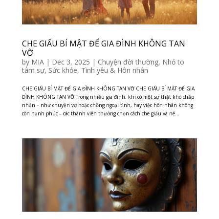
CHE GIẤU BÍ MẬT ĐỂ GIA ĐÌNH KHÔNG TAN
VỠ
by
MIA
|
Dec 3, 2025
|
Chuyện đời thường
,
Nhỏ to
tâm sự
,
Sức khỏe
,
Tình yêu & Hôn nhân
CHE GIẤU BÍ MẬT ĐỂ GIA ĐÌNH KHÔNG TAN VỠ CHE GIẤU BÍ MẬT ĐỂ GIA
ĐÌNH KHÔNG TAN VỠ Trong nhiều gia đình, khi có một sự thật khó chấp
nhận – như chuyện vợ hoặc chồng ngoại tình, hay việc hôn nhân không
còn hạnh phúc – các thành viên thường chọn cách che giấu và né...