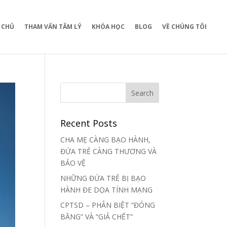
 CHỦ
THAM VẤN TÂM LÝ
KHÓA HỌC
BLOG
VỀ CHÚNG TÔI
Recent Posts
CHA MẸ CÀNG BẠO HÀNH,
ĐỨA TRẺ CÀNG THƯƠNG VÀ
BẢO VỆ
NHỮNG ĐỨA TRẺ BỊ BẠO
HÀNH ĐE DỌA TÍNH MẠNG
CPTSD – PHÂN BIỆT “ĐÓNG
BĂNG” VÀ “GIẢ CHẾT”