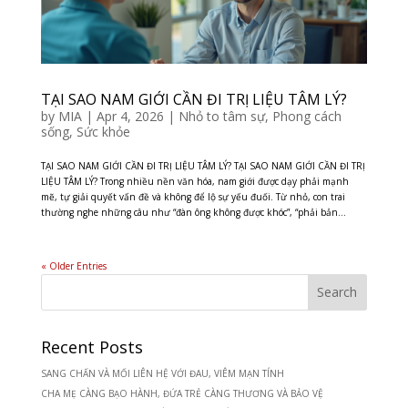
TẠI SAO NAM GIỚI CẦN ĐI TRỊ LIỆU TÂM LÝ?
by
MIA
|
Apr 4, 2026
|
Nhỏ to tâm sự
,
Phong cách
sống
,
Sức khỏe
TẠI SAO NAM GIỚI CẦN ĐI TRỊ LIỆU TÂM LÝ? TẠI SAO NAM GIỚI CẦN ĐI TRỊ
LIỆU TÂM LÝ? Trong nhiều nền văn hóa, nam giới được dạy phải mạnh
mẽ, tự giải quyết vấn đề và không để lộ sự yếu đuối. Từ nhỏ, con trai
thường nghe những câu như “đàn ông không được khóc”, “phải bản...
« Older Entries
Recent Posts
SANG CHẤN VÀ MỐI LIÊN HỆ VỚI ĐAU, VIÊM MẠN TÍNH
CHA MẸ CÀNG BẠO HÀNH, ĐỨA TRẺ CÀNG THƯƠNG VÀ BẢO VỆ