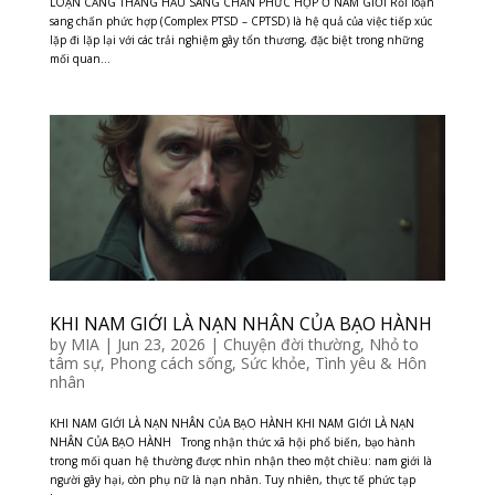
LOẠN CĂNG THẲNG HẪU SANG CHẤN PHỨC HỢP Ở NAM GIỚI Rối loạn
sang chấn phức hợp (Complex PTSD – CPTSD) là hệ quả của việc tiếp xúc
lặp đi lặp lại với các trải nghiệm gây tổn thương, đặc biệt trong những
mối quan...
KHI NAM GIỚI LÀ NẠN NHÂN CỦA BẠO HÀNH
by
MIA
|
Jun 23, 2026
|
Chuyện đời thường
,
Nhỏ to
tâm sự
,
Phong cách sống
,
Sức khỏe
,
Tình yêu & Hôn
nhân
KHI NAM GIỚI LÀ NẠN NHÂN CỦA BẠO HÀNH KHI NAM GIỚI LÀ NẠN
NHÂN CỦA BẠO HÀNH Trong nhận thức xã hội phổ biến, bạo hành
trong mối quan hệ thường được nhìn nhận theo một chiều: nam giới là
người gây hại, còn phụ nữ là nạn nhân. Tuy nhiên, thực tế phức tạp