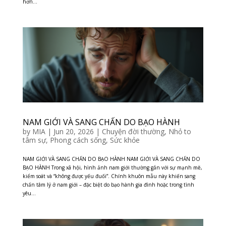
hơn...
NAM GIỚI VÀ SANG CHẤN DO BẠO HÀNH
by
MIA
|
Jun 20, 2026
|
Chuyện đời thường
,
Nhỏ to
tâm sự
,
Phong cách sống
,
Sức khỏe
NAM GIỚI VÀ SANG CHẤN DO BẠO HÀNH NAM GIỚI VÀ SANG CHẤN DO
BẠO HÀNH Trong xã hội, hình ảnh nam giới thường gắn với sự mạnh mẽ,
kiểm soát và “không được yếu đuối”. Chính khuôn mẫu này khiến sang
chấn tâm lý ở nam giới – đặc biệt do bạo hành gia đình hoặc trong tình
yêu...