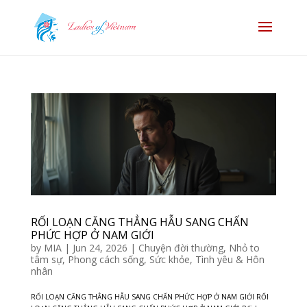
RỐI LOẠN CĂNG THẲNG HẪU SANG CHẤN
PHỨC HỢP Ở NAM GIỚI
by
MIA
|
Jun 24, 2026
|
Chuyện đời thường
,
Nhỏ to
tâm sự
,
Phong cách sống
,
Sức khỏe
,
Tình yêu & Hôn
nhân
RỐI LOẠN CĂNG THẲNG HẪU SANG CHẤN PHỨC HỢP Ở NAM GIỚI RỐI