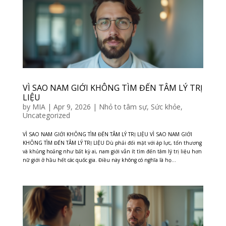
VÌ SAO NAM GIỚI KHÔNG TÌM ĐẾN TÂM LÝ TRỊ
LIỆU
by
MIA
|
Apr 9, 2026
|
Nhỏ to tâm sự
,
Sức khỏe
,
Uncategorized
VÌ SAO NAM GIỚI KHÔNG TÌM ĐẾN TÂM LÝ TRỊ LIỆU VÌ SAO NAM GIỚI
KHÔNG TÌM ĐẾN TÂM LÝ TRỊ LIỆU Dù phải đối mặt với áp lực, tổn thương
và khủng hoảng như bất kỳ ai, nam giới vẫn ít tìm đến tâm lý trị liệu hơn
nữ giới ở hầu hết các quốc gia. Điều này không có nghĩa là họ...