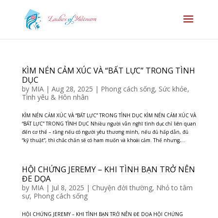
KÌM NÉN CẢM XÚC VÀ “BẤT LỰC” TRONG TÌNH
DỤC
by
MIA
|
Aug 28, 2025
|
Phong cách sống
,
Sức khỏe
,
Tình yêu & Hôn nhân
KÌM NÉN CẢM XÚC VÀ “BẤT LỰC” TRONG TÌNH DỤC KÌM NÉN CẢM XÚC VÀ
“BẤT LỰC” TRONG TÌNH DỤC Nhiều người vẫn nghĩ tình dục chỉ liên quan
đến cơ thể – rằng nếu có người yêu thương mình, nếu đủ hấp dẫn, đủ
“kỹ thuật”, thì chắc chắn sẽ có ham muốn và khoái cảm. Thế nhưng,...
HỘI CHỨNG JEREMY – KHI TÌNH BẠN TRỞ NÊN
ĐE DỌA
by
MIA
|
Jul 8, 2025
|
Chuyện đời thường
,
Nhỏ to tâm
sự
,
Phong cách sống
HỘI CHỨNG JEREMY – KHI TÌNH BẠN TRỞ NÊN ĐE DỌA HỘI CHỨNG