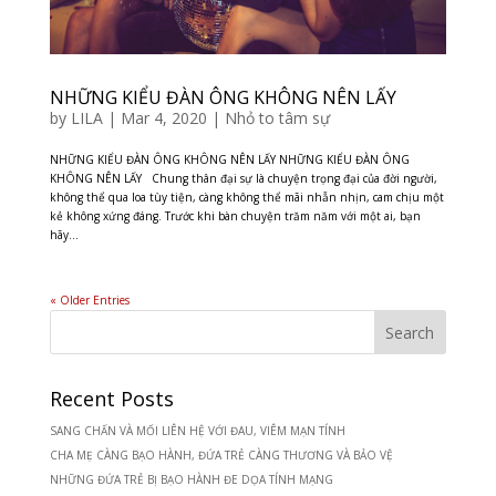
NHỮNG KIỂU ĐÀN ÔNG KHÔNG NÊN LẤY
by
LILA
|
Mar 4, 2020
|
Nhỏ to tâm sự
NHỮNG KIỂU ĐÀN ÔNG KHÔNG NÊN LẤY NHỮNG KIỂU ĐÀN ÔNG
KHÔNG NÊN LẤY Chung thân đại sự là chuyện trọng đại của đời người,
không thể qua loa tùy tiện, càng không thể mãi nhẫn nhịn, cam chịu một
kẻ không xứng đáng. Trước khi bàn chuyện trăm năm với một ai, bạn
hãy...
« Older Entries
Recent Posts
SANG CHẤN VÀ MỐI LIÊN HỆ VỚI ĐAU, VIÊM MẠN TÍNH
CHA MẸ CÀNG BẠO HÀNH, ĐỨA TRẺ CÀNG THƯƠNG VÀ BẢO VỆ
NHỮNG ĐỨA TRẺ BỊ BẠO HÀNH ĐE DỌA TÍNH MẠNG