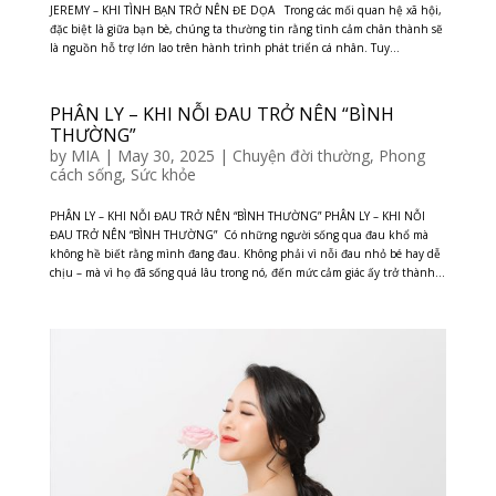
JEREMY – KHI TÌNH BẠN TRỞ NÊN ĐE DỌA Trong các mối quan hệ xã hội,
đặc biệt là giữa bạn bè, chúng ta thường tin rằng tình cảm chân thành sẽ
là nguồn hỗ trợ lớn lao trên hành trình phát triển cá nhân. Tuy...
PHÂN LY – KHI NỖI ĐAU TRỞ NÊN “BÌNH
THƯỜNG”
by
MIA
|
May 30, 2025
|
Chuyện đời thường
,
Phong
cách sống
,
Sức khỏe
PHÂN LY – KHI NỖI ĐAU TRỞ NÊN “BÌNH THƯỜNG” PHÂN LY – KHI NỖI
ĐAU TRỞ NÊN “BÌNH THƯỜNG” ​ Có những người sống qua đau khổ mà
không hề biết rằng mình đang đau. Không phải vì nỗi đau nhỏ bé hay dễ
chịu – mà vì họ đã sống quá lâu trong nó, đến mức cảm giác ấy trở thành...