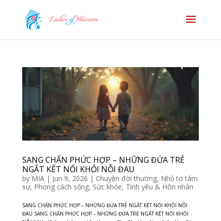
SANG CHẤN PHỨC HỢP – NHỮNG ĐỨA TRẺ
NGẮT KẾT NỐI KHỎI NỖI ĐAU
by
MIA
|
Jun 9, 2026
|
Chuyện đời thường
,
Nhỏ to tâm
sự
,
Phong cách sống
,
Sức khỏe
,
Tình yêu & Hôn nhân
SANG CHẤN PHỨC HỢP – NHỮNG ĐỨA TRẺ NGẮT KẾT NỐI KHỎI NỖI
ĐAU SANG CHẤN PHỨC HỢP – NHỮNG ĐỨA TRẺ NGẮT KẾT NỐI KHỎI