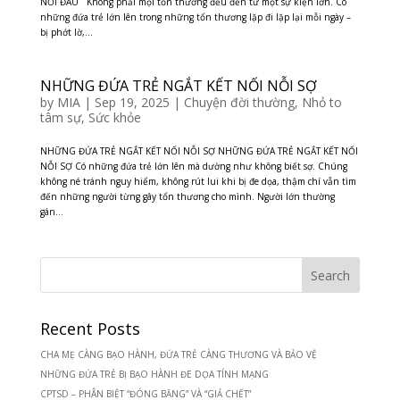
NỖI ĐAU Không phải mọi tổn thương đều đến từ một sự kiện lớn. Có
những đứa trẻ lớn lên trong những tổn thương lặp đi lặp lại mỗi ngày –
bị phớt lờ,...
NHỮNG ĐỨA TRẺ NGẮT KẾT NỐI NỖI SỢ
by
MIA
|
Sep 19, 2025
|
Chuyện đời thường
,
Nhỏ to
tâm sự
,
Sức khỏe
NHỮNG ĐỨA TRẺ NGẮT KẾT NỐI NỖI SỢ NHỮNG ĐỨA TRẺ NGẮT KẾT NỐI
NỖI SỢ Có những đứa trẻ lớn lên mà dường như không biết sợ. Chúng
không né tránh nguy hiểm, không rút lui khi bị đe dọa, thậm chí vẫn tìm
đến những người từng gây tổn thương cho mình. Người lớn thường
gán...
Recent Posts
CHA MẸ CÀNG BẠO HÀNH, ĐỨA TRẺ CÀNG THƯƠNG VÀ BẢO VỆ
NHỮNG ĐỨA TRẺ BỊ BẠO HÀNH ĐE DỌA TÍNH MẠNG
CPTSD – PHÂN BIỆT “ĐÓNG BĂNG” VÀ “GIẢ CHẾT”