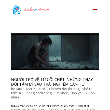
NGƯỜI TRỞ VỀ TỪ CÕI CHẾT: NHỮNG THAY
ĐỔI TÂM LÝ SAU TRẢI NGHIỆM CẬN TỬ
by
MIA
|
Mar 5, 2026
|
Chuyện đời thường
,
Nhỏ to
tâm sự
,
Phong cách sống
,
Sức khỏe
,
Tình yêu & Hôn
nhân
NGƯỜI TRỞ VỀ TỪ CÕI CHẾT: NHỮNG THAY ĐỔI TÂM LÝ SAU TRẢI