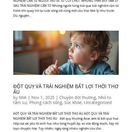
NGHIỆM CẬN TỬ NGƯỜI TRỞ VỀ TỪ CÕI CHẾT: NHỮNG THAY ĐỔI TÂM LÝ
SAU TRẢI NGHIỆM CẬN TỬ Những người từng trải qua trải nghiệm cận tử
hiếm khi quay trở lại cuộc sống với cùng một cấu trúc tâm lý như trước.
Dù nguyên...
ĐỘT QUỴ VÀ TRẢI NGHIỆM BẤT LỢI THỜI THƠ
ẤU
by
MIA
|
Nov 1, 2025
|
Chuyện đời thường
,
Nhỏ to
tâm sự
,
Phong cách sống
,
Sức khỏe
,
Uncategorized
ĐỘT QUỴ VÀ TRẢI NGHIỆM BẤT LỢI THỜI THƠ ẤU ĐỘT QUỴ VÀ TRẢI
NGHIỆM BẤT LỢI THỜI THƠ ẤU Đột quỵ thường được xem là kết quả trực
tiếp của các yếu tố sinh học như tăng huyết áp, xơ vữa động mạch, hay rối
loạn chuyển hóa. Tuy nhiên, ngày càng nhiều nghiên cứu cho...