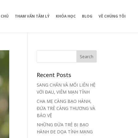
 CHỦ
THAM VẤN TÂM LÝ
KHÓA HỌC
BLOG
VỀ CHÚNG TÔI
Recent Posts
SANG CHẤN VÀ MỐI LIÊN HỆ
VỚI ĐAU, VIÊM MẠN TÍNH
CHA MẸ CÀNG BẠO HÀNH,
ĐỨA TRẺ CÀNG THƯƠNG VÀ
BẢO VỆ
NHỮNG ĐỨA TRẺ BỊ BẠO
HÀNH ĐE DỌA TÍNH MẠNG