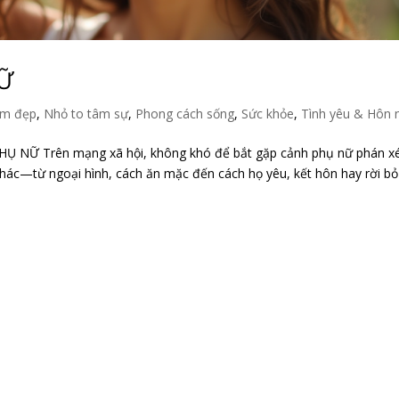
NỮ
m đẹp
,
Nhỏ to tâm sự
,
Phong cách sống
,
Sức khỏe
,
Tình yêu & Hôn 
 NỮ Trên mạng xã hội, không khó để bắt gặp cảnh phụ nữ phán xé
 khác—từ ngoại hình, cách ăn mặc đến cách họ yêu, kết hôn hay rời b