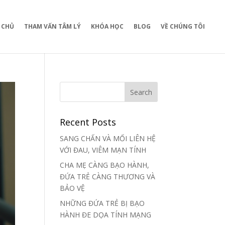
 CHỦ
THAM VẤN TÂM LÝ
KHÓA HỌC
BLOG
VỀ CHÚNG TÔI
Recent Posts
SANG CHẤN VÀ MỐI LIÊN HỆ
VỚI ĐAU, VIÊM MẠN TÍNH
CHA MẸ CÀNG BẠO HÀNH,
ĐỨA TRẺ CÀNG THƯƠNG VÀ
BẢO VỆ
NHỮNG ĐỨA TRẺ BỊ BẠO
HÀNH ĐE DỌA TÍNH MẠNG