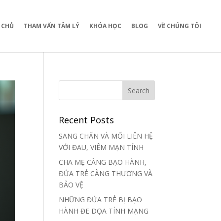
 CHỦ
THAM VẤN TÂM LÝ
KHÓA HỌC
BLOG
VỀ CHÚNG TÔI
Recent Posts
SANG CHẤN VÀ MỐI LIÊN HỆ
VỚI ĐAU, VIÊM MẠN TÍNH
CHA MẸ CÀNG BẠO HÀNH,
ĐỨA TRẺ CÀNG THƯƠNG VÀ
BẢO VỆ
NHỮNG ĐỨA TRẺ BỊ BẠO
HÀNH ĐE DỌA TÍNH MẠNG