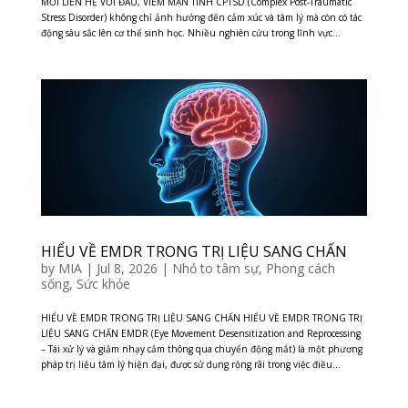
MỐI LIÊN HỆ VỚI ĐAU, VIÊM MẠN TÍNH CPTSD (Complex Post-Traumatic
Stress Disorder) không chỉ ảnh hưởng đến cảm xúc và tâm lý mà còn có tác
động sâu sắc lên cơ thể sinh học. Nhiều nghiên cứu trong lĩnh vực...
HIỂU VỀ EMDR TRONG TRỊ LIỆU SANG CHẤN
by
MIA
|
Jul 8, 2026
|
Nhỏ to tâm sự
,
Phong cách
sống
,
Sức khỏe
HIỂU VỀ EMDR TRONG TRỊ LIỆU SANG CHẤN HIỂU VỀ EMDR TRONG TRỊ
LIỆU SANG CHẤN EMDR (Eye Movement Desensitization and Reprocessing
– Tái xử lý và giảm nhạy cảm thông qua chuyển động mắt) là một phương
pháp trị liệu tâm lý hiện đại, được sử dụng rộng rãi trong việc điều...