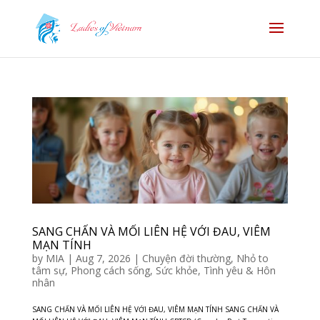
SANG CHẤN VÀ MỐI LIÊN HỆ VỚI ĐAU, VIÊM
MẠN TÍNH
by
MIA
|
Aug 7, 2026
|
Chuyện đời thường
,
Nhỏ to
tâm sự
,
Phong cách sống
,
Sức khỏe
,
Tình yêu & Hôn
nhân
SANG CHẤN VÀ MỐI LIÊN HỆ VỚI ĐAU, VIÊM MẠN TÍNH SANG CHẤN VÀ