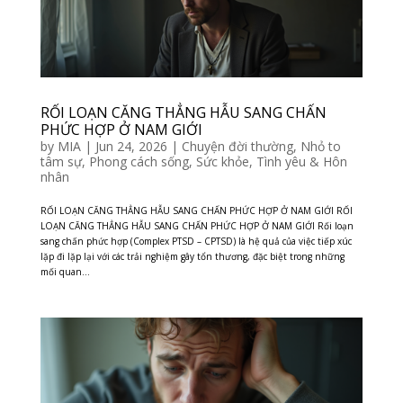
RỐI LOẠN CĂNG THẲNG HẪU SANG CHẤN
PHỨC HỢP Ở NAM GIỚI
by
MIA
|
Jun 24, 2026
|
Chuyện đời thường
,
Nhỏ to
tâm sự
,
Phong cách sống
,
Sức khỏe
,
Tình yêu & Hôn
nhân
RỐI LOẠN CĂNG THẲNG HẪU SANG CHẤN PHỨC HỢP Ở NAM GIỚI RỐI
LOẠN CĂNG THẲNG HẪU SANG CHẤN PHỨC HỢP Ở NAM GIỚI Rối loạn
sang chấn phức hợp (Complex PTSD – CPTSD) là hệ quả của việc tiếp xúc
lặp đi lặp lại với các trải nghiệm gây tổn thương, đặc biệt trong những
mối quan...