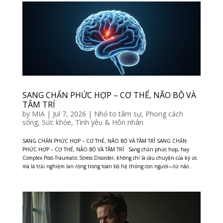
SANG CHẤN PHỨC HỢP – CƠ THỂ, NÃO BỘ VÀ
TÂM TRÍ
by
MIA
|
Jul 7, 2026
|
Nhỏ to tâm sự
,
Phong cách
sống
,
Sức khỏe
,
Tình yêu & Hôn nhân
SANG CHẤN PHỨC HỢP – CƠ THỂ, NÃO BỘ VÀ TÂM TRÍ SANG CHẤN
PHỨC HỢP – CƠ THỂ, NÃO BỘ VÀ TÂM TRÍ Sang chấn phức hợp, hay
Complex Post-Traumatic Stress Disorder, không chỉ là câu chuyện của ký ức
mà là trải nghiệm lan rộng trong toàn bộ hệ thống con người—từ não...