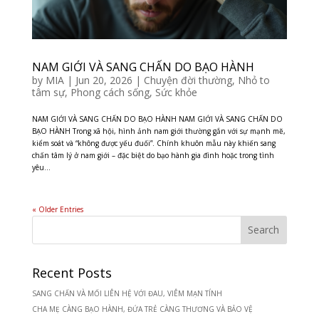
NAM GIỚI VÀ SANG CHẤN DO BẠO HÀNH
by
MIA
|
Jun 20, 2026
|
Chuyện đời thường
,
Nhỏ to
tâm sự
,
Phong cách sống
,
Sức khỏe
NAM GIỚI VÀ SANG CHẤN DO BẠO HÀNH NAM GIỚI VÀ SANG CHẤN DO
BẠO HÀNH Trong xã hội, hình ảnh nam giới thường gắn với sự mạnh mẽ,
kiểm soát và “không được yếu đuối”. Chính khuôn mẫu này khiến sang
chấn tâm lý ở nam giới – đặc biệt do bạo hành gia đình hoặc trong tình
yêu...
« Older Entries
Recent Posts
SANG CHẤN VÀ MỐI LIÊN HỆ VỚI ĐAU, VIÊM MẠN TÍNH
CHA MẸ CÀNG BẠO HÀNH, ĐỨA TRẺ CÀNG THƯƠNG VÀ BẢO VỆ