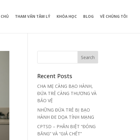
 CHỦ
THAM VẤN TÂM LÝ
KHÓA HỌC
BLOG
VỀ CHÚNG TÔI
Recent Posts
CHA MẸ CÀNG BẠO HÀNH,
ĐỨA TRẺ CÀNG THƯƠNG VÀ
BẢO VỆ
NHỮNG ĐỨA TRẺ BỊ BẠO
HÀNH ĐE DỌA TÍNH MẠNG
CPTSD – PHÂN BIỆT “ĐÓNG
BĂNG” VÀ “GIẢ CHẾT”