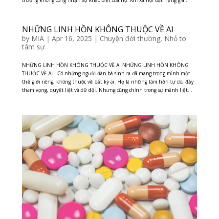
trường không công nhận sự khác biệt của họ. Khi xã hội đặt nặng giá...
NHỮNG LINH HỒN KHÔNG THUỘC VỀ AI
by
MIA
|
Apr 16, 2025
|
Chuyện đời thường
,
Nhỏ to
tâm sự
NHỮNG LINH HỒN KHÔNG THUỘC VỀ AI NHỮNG LINH HỒN KHÔNG
THUỘC VỀ AI Có những người đàn bà sinh ra đã mang trong mình một
thế giới riêng, không thuộc về bất kỳ ai. Họ là những tâm hồn tự do, đầy
tham vọng, quyết liệt và dữ dội. Nhưng cũng chính trong sự mãnh liệt...