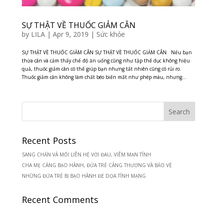
SỰ THẬT VỀ THUỐC GIẢM CÂN
by
LILA
|
Apr 9, 2019
|
Sức khỏe
SỰ THẬT VỀ THUỐC GIẢM CÂN SỰ THẬT VỀ THUỐC GIẢM CÂN Nếu bạn
thừa cân và cảm thấy chế độ ăn uống cũng như tập thể dục không hiệu
quả, thuốc giảm cân có thể giúp bạn nhưng tất nhiên cũng có rủi ro.
Thuốc giảm cân không làm chất béo biến mất như phép màu, nhưng...
Recent Posts
SANG CHẤN VÀ MỐI LIÊN HỆ VỚI ĐAU, VIÊM MẠN TÍNH
CHA MẸ CÀNG BẠO HÀNH, ĐỨA TRẺ CÀNG THƯƠNG VÀ BẢO VỆ
NHỮNG ĐỨA TRẺ BỊ BẠO HÀNH ĐE DỌA TÍNH MẠNG
Recent Comments