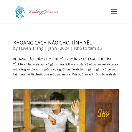
KHOẢNG CÁCH NÀO CHO TÌNH YÊU
by
Huyen Trang
|
Jan 9, 2024
|
Nhỏ to tâm sự
KHOẢNG CÁCH NÀO CHO TÌNH YÊU KHOẢNG CÁCH NÀO CHO TÌNH
YÊU Tôi có hai anh bạn cứ gặp nhau là than phiền về cô vợ của mình và ao
ước rằng vợ của mình giống vợ người kia. Anh Lâm ngán ngẩm với cô vợ
kiểm soát và lệ thuộc quá mức vào mình. Mỗi buổi sáng thức dậy, anh sẽ...