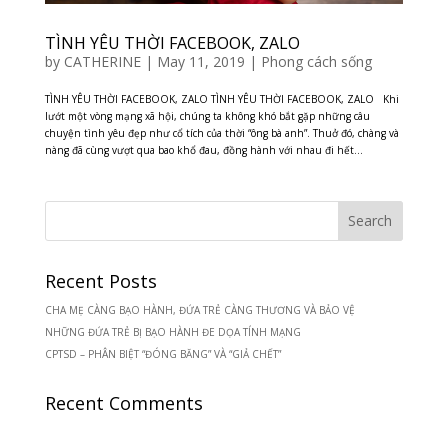
TÌNH YÊU THỜI FACEBOOK, ZALO
by
CATHERINE
|
May 11, 2019
|
Phong cách sống
TÌNH YÊU THỜI FACEBOOK, ZALO TÌNH YÊU THỜI FACEBOOK, ZALO Khi
lướt một vòng mạng xã hội, chúng ta không khó bắt gặp những câu
chuyện tình yêu đẹp như cổ tích của thời “ông bà anh”. Thuở đó, chàng và
nàng đã cùng vượt qua bao khổ đau, đồng hành với nhau đi hết...
Recent Posts
CHA MẸ CÀNG BẠO HÀNH, ĐỨA TRẺ CÀNG THƯƠNG VÀ BẢO VỆ
NHỮNG ĐỨA TRẺ BỊ BẠO HÀNH ĐE DỌA TÍNH MẠNG
CPTSD – PHÂN BIỆT “ĐÓNG BĂNG” VÀ “GIẢ CHẾT”
Recent Comments