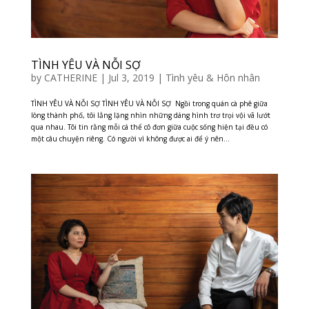
TÌNH YÊU VÀ NỖI SỢ
by
CATHERINE
|
Jul 3, 2019
|
Tình yêu & Hôn nhân
TÌNH YÊU VÀ NỖI SỢ TÌNH YÊU VÀ NỖI SỢ Ngồi trong quán cà phê giữa
lòng thành phố, tôi lẳng lặng nhìn những dáng hình trơ trọi vội vã lướt
qua nhau. Tôi tin rằng mỗi cá thể cô đơn giữa cuộc sống hiện tại đều có
một câu chuyện riêng. Có người vì không được ai để ý nên...