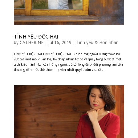
TÌNH YÊU ĐỘC HẠI
by
CATHERINE
|
Jul 16, 2019
|
Tình yêu & Hôn nhân
TÌNH YÊU ĐỘC HẠI TÌNH YÊU ĐỘC HẠI Có những người đứng trước bờ
vực của một mối quan hệ, họ chấp nhận từ bỏ và quay lưng bước đi một
cách kiêu hãnh. Lại có những người, dù cõi lòng đã bị đối phương làm tổn
thương đến mức thê thảm, họ vẫn nhất quyết bám víu, cầu...