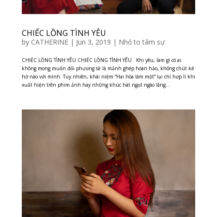
CHIẾC LỒNG TÌNH YÊU
by
CATHERINE
|
Jun 3, 2019
|
Nhỏ to tâm sự
CHIẾC LỒNG TÌNH YÊU CHIẾC LỒNG TÌNH YÊU Khi yêu, làm gì có ai
không mong muốn đối phương sẽ là mảnh ghép hoàn hảo, không chút kẽ
hở nào với mình. Tuy nhiên, khái niệm “Hai hòa làm một” lại chỉ hợp lí khi
xuất hiện trên phim ảnh hay những khúc hát ngọt ngào lãng...