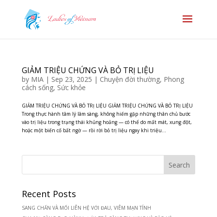
GIẢM TRIỆU CHỨNG VÀ BỎ TRỊ LIỆU
by
MIA
|
Sep 23, 2025
|
Chuyện đời thường
,
Phong
cách sống
,
Sức khỏe
GIẢM TRIỆU CHỨNG VÀ BỎ TRỊ LIỆU GIẢM TRIỆU CHỨNG VÀ BỎ TRỊ LIỆU
Trong thực hành tâm lý lâm sàng, không hiếm gặp những thân chủ bước
vào trị liệu trong trạng thái khủng hoảng — có thể do mất mát, xung đột,
hoặc một biến cố bất ngờ — rồi rời bỏ trị liệu ngay khi triệu...
Recent Posts
SANG CHẤN VÀ MỐI LIÊN HỆ VỚI ĐAU, VIÊM MẠN TÍNH