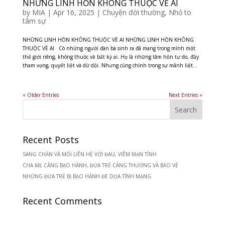
NHỮNG LINH HỒN KHÔNG THUỘC VỀ AI
by
MIA
|
Apr 16, 2025
|
Chuyện đời thường
,
Nhỏ to
tâm sự
NHỮNG LINH HỒN KHÔNG THUỘC VỀ AI NHỮNG LINH HỒN KHÔNG
THUỘC VỀ AI Có những người đàn bà sinh ra đã mang trong mình một
thế giới riêng, không thuộc về bất kỳ ai. Họ là những tâm hồn tự do, đầy
tham vọng, quyết liệt và dữ dội. Nhưng cũng chính trong sự mãnh liệt...
« Older Entries
Next Entries »
Recent Posts
SANG CHẤN VÀ MỐI LIÊN HỆ VỚI ĐAU, VIÊM MẠN TÍNH
CHA MẸ CÀNG BẠO HÀNH, ĐỨA TRẺ CÀNG THƯƠNG VÀ BẢO VỆ
NHỮNG ĐỨA TRẺ BỊ BẠO HÀNH ĐE DỌA TÍNH MẠNG
Recent Comments