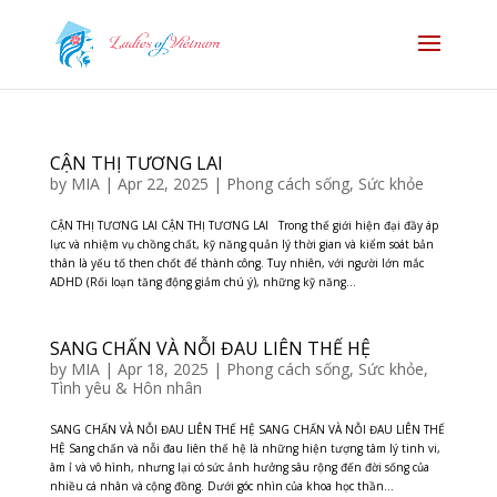
CẬN THỊ TƯƠNG LAI
by
MIA
|
Apr 22, 2025
|
Phong cách sống
,
Sức khỏe
CẬN THỊ TƯƠNG LAI CẬN THỊ TƯƠNG LAI Trong thế giới hiện đại đầy áp
lực và nhiệm vụ chồng chất, kỹ năng quản lý thời gian và kiểm soát bản
thân là yếu tố then chốt để thành công. Tuy nhiên, với người lớn mắc
ADHD (Rối loạn tăng động giảm chú ý), những kỹ năng...
SANG CHẤN VÀ NỖI ĐAU LIÊN THẾ HỆ
by
MIA
|
Apr 18, 2025
|
Phong cách sống
,
Sức khỏe
,
Tình yêu & Hôn nhân
SANG CHẤN VÀ NỖI ĐAU LIÊN THẾ HỆ SANG CHẤN VÀ NỖI ĐAU LIÊN THẾ
HỆ Sang chấn và nỗi đau liên thế hệ là những hiện tượng tâm lý tinh vi,
âm ỉ và vô hình, nhưng lại có sức ảnh hưởng sâu rộng đến đời sống của
nhiều cá nhân và cộng đồng. Dưới góc nhìn của khoa học thần...