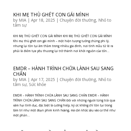
KHI MẸ THÙ GHÉT CON GÁI MÌNH
by
MIA
|
Apr 18, 2025
|
Chuyện đời thường
,
Nhỏ to
tâm sự
KHI MẸ THÙ GHÉT CON GÁI MÌNH KHI MẸ THÙ GHÉT CON GÁI MÌNH
Khi mẹ thù ghét con gái mình – một hiện tượng tưởng chừng phi lý,
nhưng lại tồn tại âm thầm trong nhiều gia đình, nơi tình mẫu tử lẽ ra
phải là điểm tựa yêu thương lại trở thành nơi khởi nguồn của tổn...
EMDR – HÀNH TRÌNH CHỮA LÀNH SAU SANG
CHẤN
by
MIA
|
Apr 17, 2025
|
Chuyện đời thường
,
Nhỏ to
tâm sự
,
Sức khỏe
EMDR – HÀNH TRÌNH CHỮA LÀNH SAU SANG CHẤN EMDR – HÀNH
TRÌNH CHỮA LÀNH SAU SANG CHẤN Đối với những người từng trải qua
xâm hại tình dục, đặc biệt là cưỡng hiếp, ký ức không chỉ tồn tại trong
tâm trí như một đoạn phim kinh hoàng, mà còn khắc sâu vào cơ thể như
một phản...