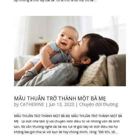
MÂU THUẪN TRỞ THÀNH MỘT BÀ MẸ
by
CATHERINE
|
Jun 13, 2023
|
Chuyện đời thường
MÂU THUẪN TRỞ THÀNH MỘT BÀ MẸ MÂU THUẪN TRỞ THÀNH MỘT BÀ
MẸ Là một nhà tâm lý với chuyên môn điều trị về những vấn đề sinh
sản, tôi vẫn thường nghe các bà mẹ rụt rè giải bày về một điều mà họ
không bao giờ chia sẻ với bạn bè hay chồng mình, rằng: “Đôi khi, tôi...