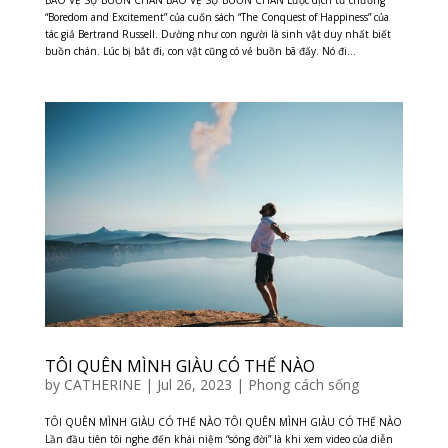
“Boredom and Excitement” của cuốn sách “The Conquest of Happiness” của
tác giả Bertrand Russell. Dường như con người là sinh vật duy nhất biết
buồn chán. Lúc bị bắt đi, con vật cũng có vẻ buồn bã đấy. Nó đi...
TÔI QUÊN MÌNH GIÀU CÓ THẾ NÀO
by
CATHERINE
|
Jul 26, 2023
|
Phong cách sống
TÔI QUÊN MÌNH GIÀU CÓ THẾ NÀO TÔI QUÊN MÌNH GIÀU CÓ THẾ NÀO
Lần đầu tiên tôi nghe đến khái niệm “sóng đời” là khi xem video của diễn