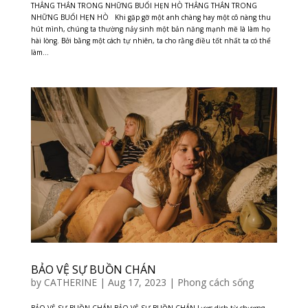
THẲNG THẮN TRONG NHỮNG BUỔI HẸN HÒ THẲNG THẮN TRONG
NHỮNG BUỔI HẸN HÒ Khi gặp gỡ một anh chàng hay một cô nàng thu
hút mình, chúng ta thường nảy sinh một bản năng mạnh mẽ là làm họ
hài lòng. Bởi bằng một cách tự nhiên, ta cho rằng điều tốt nhất ta có thể
làm...
BẢO VỆ SỰ BUỒN CHÁN
by
CATHERINE
|
Aug 17, 2023
|
Phong cách sống
BẢO VỆ SỰ BUỒN CHÁN BẢO VỆ SỰ BUỒN CHÁN Lược dịch từ chương