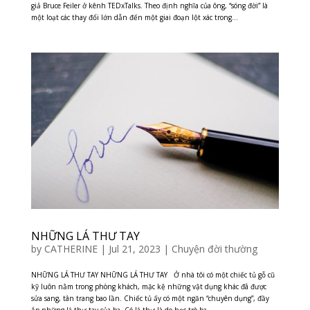
giả Bruce Feiler ở kênh TEDxTalks. Theo định nghĩa của ông, “sóng đời” là
một loạt các thay đổi lớn dẫn đến một giai đoạn lột xác trong...
NHỮNG LÁ THƯ TAY
by
CATHERINE
|
Jul 21, 2023
|
Chuyện đời thường
NHỮNG LÁ THƯ TAY NHỮNG LÁ THƯ TAY Ở nhà tôi có một chiếc tủ gỗ cũ
kỹ luôn nằm trong phòng khách, mặc kệ những vật dụng khác đã được
sửa sang, tân trang bao lần. Chiếc tủ ấy có một ngăn “chuyên dụng”, đầy
ắp những lá thư tay của ba. Có lá thư là do học trò ba...