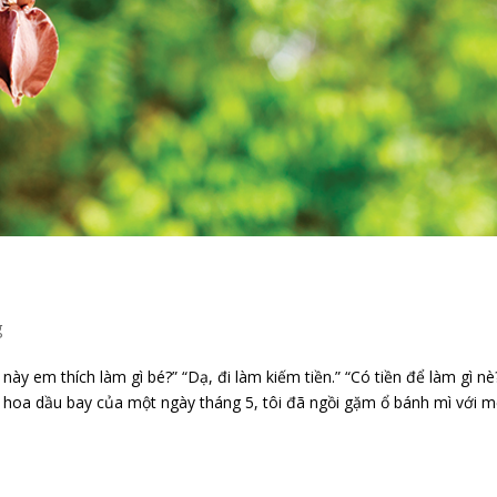
g
 thích làm gì bé?” “Dạ, đi làm kiếm tiền.” “Có tiền để làm gì nè
hoa dầu bay của một ngày tháng 5, tôi đã ngồi gặm ổ bánh mì với m