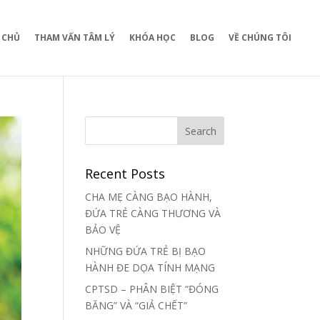
 CHỦ
THAM VẤN TÂM LÝ
KHÓA HỌC
BLOG
VỀ CHÚNG TÔI
Recent Posts
CHA MẸ CÀNG BẠO HÀNH,
ĐỨA TRẺ CÀNG THƯƠNG VÀ
BẢO VỆ
NHỮNG ĐỨA TRẺ BỊ BẠO
HÀNH ĐE DỌA TÍNH MẠNG
CPTSD – PHÂN BIỆT “ĐÓNG
BĂNG” VÀ “GIẢ CHẾT”