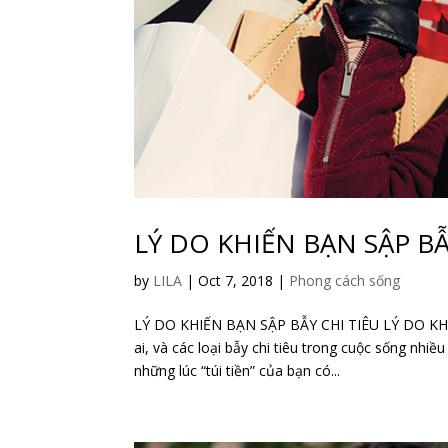
LÝ DO KHIẾN BẠN SẬP BẪ
by
LILA
|
Oct 7, 2018
|
Phong cách sống
LÝ DO KHIẾN BẠN SẬP BẪY CHI TIÊU LÝ DO KHIẾ
ai, và các loại bẫy chi tiêu trong cuộc sống nhi
những lúc “túi tiền” của bạn có...