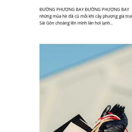
ĐƯỜNG PHƯỢNG BAY ĐƯỜNG PHƯỢNG BAY Tôi có mộ
những mùa hè đã cũ mỗi khi cây phượng già tr
Sài Gòn choàng lên mình làn hơi lạnh...