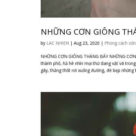
NHỮNG CƠN GIÔNG TH
by
LAC NHIEN
|
Aug 23, 2020
|
Phong cách số
NHỮNG CƠN GIÔNG THÁNG BẢY NHỮNG CƠN GIÔ
thành phố, hả hê nhìn mọi thứ đang vật vã tron
gãy, thảng thốt rơi xuống đường, đè bẹp những kh