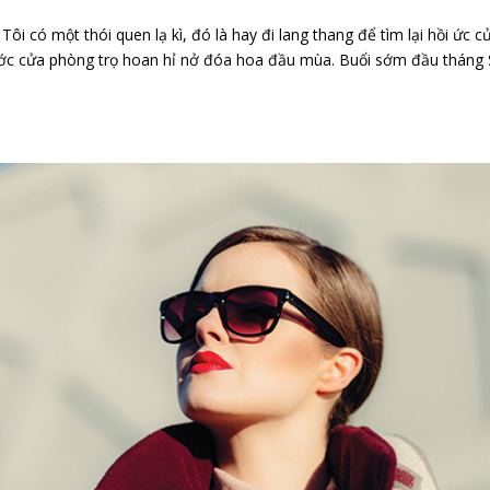
t thói quen lạ kì, đó là hay đi lang thang để tìm lại hồi ức c
ước cửa phòng trọ hoan hỉ nở đóa hoa đầu mùa. Buổi sớm đầu tháng 