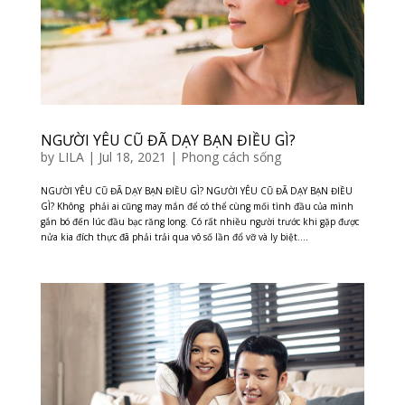
NGƯỜI YÊU CŨ ĐÃ DẠY BẠN ĐIỀU GÌ?
by
LILA
|
Jul 18, 2021
|
Phong cách sống
NGƯỜI YÊU CŨ ĐÃ DẠY BẠN ĐIỀU GÌ? NGƯỜI YÊU CŨ ĐÃ DẠY BẠN ĐIỀU
GÌ? Không phải ai cũng may mắn để có thể cùng mối tình đầu của mình
gắn bó đến lúc đầu bạc răng long. Có rất nhiều người trước khi gặp được
nửa kia đích thực đã phải trải qua vô số lần đổ vỡ và ly biệt....