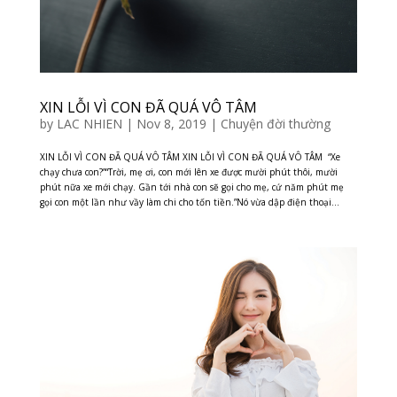
XIN LỖI VÌ CON ĐÃ QUÁ VÔ TÂM
by
LAC NHIEN
|
Nov 8, 2019
|
Chuyện đời thường
XIN LỖI VÌ CON ĐÃ QUÁ VÔ TÂM XIN LỖI VÌ CON ĐÃ QUÁ VÔ TÂM “Xe
chạy chưa con?”“Trời, mẹ ơi, con mới lên xe được mười phút thôi, mười
phút nữa xe mới chạy. Gần tới nhà con sẽ gọi cho mẹ, cứ năm phút mẹ
gọi con một lần như vầy làm chi cho tốn tiền.”Nó vừa dập điện thoại...