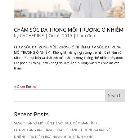
CHĂM SÓC DA TRONG MÔI TRƯỜNG Ô NHIỄM
by
CATHERINE
|
Oct 6, 2019
|
Làm đẹp
CHĂM SÓC DA TRONG MÔI TRƯỜNG Ô NHIỄM CHĂM SÓC DA TRONG
MÔI TRƯỜNG Ô NHIỄM Không khí đang ngày càng trở nên ô nhiễm với
rất nhiều bụi bẩn và chất độc mà mắt thường không thể nhìn thấy được.
Các phân tử có hại này không chỉ làm ảnh hưởng đến sức khỏe mà còn
thâm...
« Older Entries
Recent Posts
SANG CHẤN VÀ MỐI LIÊN HỆ VỚI ĐAU, VIÊM MẠN TÍNH
CHA MẸ CÀNG BẠO HÀNH, ĐỨA TRẺ CÀNG THƯƠNG VÀ BẢO VỆ
NHỮNG ĐỨA TRẺ BỊ BẠO HÀNH ĐE DỌA TÍNH MẠNG