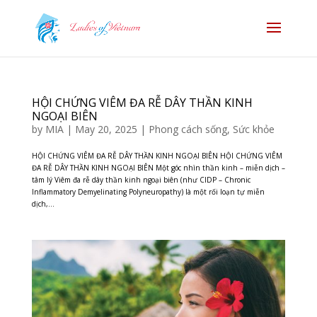
HỘI CHỨNG VIÊM ĐA RỄ DÂY THẦN KINH
NGOẠI BIÊN
by
MIA
|
May 20, 2025
|
Phong cách sống
,
Sức khỏe
HỘI CHỨNG VIÊM ĐA RỄ DÂY THẦN KINH NGOẠI BIÊN HỘI CHỨNG VIÊM
ĐA RỄ DÂY THẦN KINH NGOẠI BIÊN Một góc nhìn thần kinh – miễn dịch –
tâm lý Viêm đa rễ dây thần kinh ngoại biên (như CIDP – Chronic
Inflammatory Demyelinating Polyneuropathy) là một rối loạn tự miễn
dịch,...