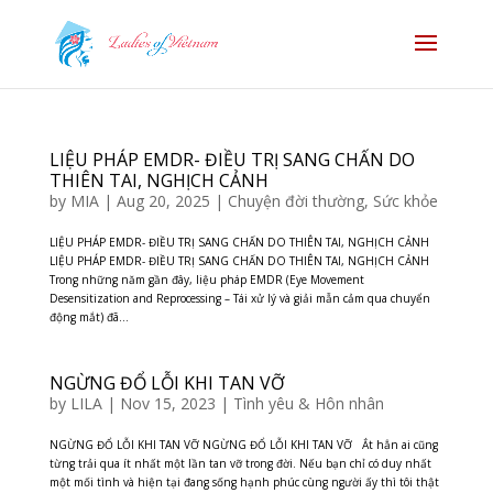
LIỆU PHÁP EMDR- ĐIỀU TRỊ SANG CHẤN DO
THIÊN TAI, NGHỊCH CẢNH
by
MIA
|
Aug 20, 2025
|
Chuyện đời thường
,
Sức khỏe
LIỆU PHÁP EMDR- ĐIỀU TRỊ SANG CHẤN DO THIÊN TAI, NGHỊCH CẢNH
LIỆU PHÁP EMDR- ĐIỀU TRỊ SANG CHẤN DO THIÊN TAI, NGHỊCH CẢNH
Trong những năm gần đây, liệu pháp EMDR (Eye Movement
Desensitization and Reprocessing – Tái xử lý và giải mẫn cảm qua chuyển
động mắt) đã...
NGỪNG ĐỔ LỖI KHI TAN VỠ
by
LILA
|
Nov 15, 2023
|
Tình yêu & Hôn nhân
NGỪNG ĐỔ LỖI KHI TAN VỠ NGỪNG ĐỔ LỖI KHI TAN VỠ Ắt hẳn ai cũng
từng trải qua ít nhất một lần tan vỡ trong đời. Nếu bạn chỉ có duy nhất
một mối tình và hiện tại đang sống hạnh phúc cùng người ấy thì tôi thật