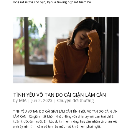
lòng rất mừng cho bạn, bạn là trường hợp rất hiếm hoi...
TÌNH YÊU VỠ TAN DO CÁI GIẬN LÀM CÀN
by
MIA
|
Jun 2, 2023
|
Chuyện đời thường
TÌNH YÊU VỠ TAN DO CÁI GIẬN LÀM CÀN TÌNH YÊU VỠ TAN DO CÁI GIẬN
LÀM CÀN Cả giận mất khôn Nhật Hồng vừa chia tay với bạn trai chỉ 2
tuần trước đám cưới. Em bảo do tính em nóng, hay cằn nhằn và phán xét
anh ấy nên tình cảm vỡ tan. Sự mất mát khiến em phải ngồi...