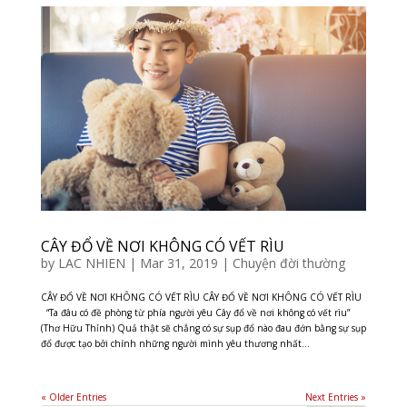
CÂY ĐỔ VỀ NƠI KHÔNG CÓ VẾT RÌU
by
LAC NHIEN
|
Mar 31, 2019
|
Chuyện đời thường
CÂY ĐỔ VỀ NƠI KHÔNG CÓ VẾT RÌU CÂY ĐỔ VỀ NƠI KHÔNG CÓ VẾT RÌU
“Ta đâu có đề phòng từ phía người yêu Cây đổ về nơi không có vết rìu”
(Thơ Hữu Thỉnh) Quả thật sẽ chẳng có sự sụp đổ nào đau đớn bằng sự sụp
đổ được tạo bởi chính những người mình yêu thương nhất...
« Older Entries
Next Entries »