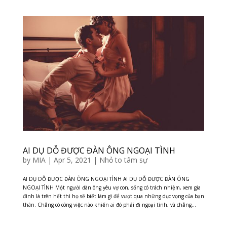
AI DỤ DỖ ĐƯỢC ĐÀN ÔNG NGOẠI TÌNH
by
MIA
|
Apr 5, 2021
|
Nhỏ to tâm sự
AI DỤ DỖ ĐƯỢC ĐÀN ÔNG NGOẠI TÌNH AI DỤ DỖ ĐƯỢC ĐÀN ÔNG
NGOẠI TÌNH Một người đàn ông yêu vợ con, sống có trách nhiệm, xem gia
đình là trên hết thì họ sẽ biết làm gì để vượt qua những dục vọng của bạn
thân. Chẳng có công việc nào khiến ai đó phải đi ngoại tình, và chẳng...