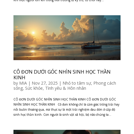
Khi một người lớn lên trong môi trường bị kỳ thị, từ chối hay...
CÔ ĐƠN DƯỚI GÓC NHÌN SINH HỌC THẦN
KINH
by
MIA
|
Nov 27, 2025
|
Nhỏ to tâm sự
,
Phong cách
sống
,
Sức khỏe
,
Tình yêu & Hôn nhân
CÔ ĐƠN DƯỚI GÓC NHÌN SINH HỌC THẦN KINH CÔ ĐƠN DƯỚI GÓC
NHÌN SINH HỌC THẦN KINH Cô đơn không chỉ là cảm giác trống trải hay
nỗi buồn thoáng qua, mà thực sự là một trải nghiệm đau đớn ở cấp độ
sinh học thần kinh. Con người là sinh vật xã hội, bộ não chúng ta...