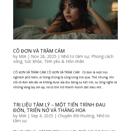
CÔ ĐƠN VÀ TRẦM CẢM
by
MIA
|
Nov 26, 2025
|
Nhỏ to tâm sự
,
Phong cách
sống
,
Sức khỏe
,
Tình yêu & Hôn nhân
CÔ ĐƠN VÀ TRẦM CẢM CÔ ĐƠN VÀ TRẦM CẢM Cô đơn là một trải
nghiệm phổ biến, ai trong chúng ta cũng từng trải qua. Thế nhưng, khi
nỗi cô đơn kéo dài và không được xoa dịu bằng sự kết nối, sự lắng nghe và
những vòng tay ấm áp, nó có thể trở thành mảnh đất màu mỡ...
TRỊ LIỆU TÂM LÝ – MỘT TIẾN TRÌNH ĐAU
ĐỚN, TRIỂN NỞ VÀ THĂNG HOA
by
MIA
|
Sep 4, 2025
|
Chuyện đời thường
,
Nhỏ to
tâm sự