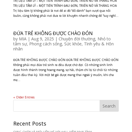
TRỊ LIỆU TÂM LÝ – MỘT TIẾN TRÌNH ĐAU ĐỚN, TRIỂN NỞ VÀ THĂNG HOA
TRỊ LIỆU TÂM LÝ – MỘT TIẾN TRÌNH ĐAU ĐỚN, TRIỂN NỞ VÀ THĂNG HOA
Trị liệu tâm lý không phải là nơi để ai đó “dỗ dành” bạn vượt qua nỗi
buồn, cũng không phải nơi đưa ra lời khuyên nhanh chóng để “suy nghĩ...
ĐỨA TRẺ KHÔNG ĐƯỢC CHÀO ĐÓN
by
MIA
|
Aug 9, 2025
|
Chuyện đời thường
,
Nhỏ to
tâm sự
,
Phong cách sống
,
Sức khỏe
,
Tình yêu & Hôn
nhân
ĐỨA TRẺ KHÔNG ĐƯỢC CHÀO ĐÓN ĐỨA TRẺ KHÔNG ĐƯỢC CHÀO ĐÓN
Không phải mọi đứa trẻ sinh ra đều được chờ đợi. Có những sinh linh
được hình thành trong hoang mang, sợ hãi, thậm chí bị từ chối từ những
tuần đầu thai kỳ. Với một bé gái được mang thai ngoài ý muốn, khi cha
mẹ...
« Older Entries
Recent Posts
SANG CHẤN VÀ MỐI LIÊN HỆ VỚI ĐAU, VIÊM MẠN TÍNH