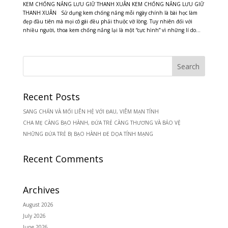
KEM CHỐNG NẮNG LƯU GIỮ THANH XUÂN KEM CHỐNG NẮNG LƯU GIỮ
THANH XUÂN Sử dụng kem chống nắng mỗi ngày chính là bài học làm
đẹp đầu tiên mà mọi cô gái đều phải thuộc vỡ lòng. Tuy nhiên đối với
nhiều người, thoa kem chống nắng lại là một “cực hình” vì những lí do...
Recent Posts
SANG CHẤN VÀ MỐI LIÊN HỆ VỚI ĐAU, VIÊM MẠN TÍNH
CHA MẸ CÀNG BẠO HÀNH, ĐỨA TRẺ CÀNG THƯƠNG VÀ BẢO VỆ
NHỮNG ĐỨA TRẺ BỊ BẠO HÀNH ĐE DỌA TÍNH MẠNG
Recent Comments
Archives
August 2026
July 2026
June 2026