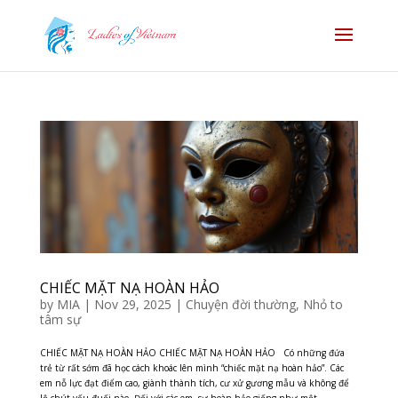
CHIẾC MẶT NẠ HOÀN HẢO
by
MIA
|
Nov 29, 2025
|
Chuyện đời thường
,
Nhỏ to
tâm sự
CHIẾC MẶT NẠ HOÀN HẢO CHIẾC MẶT NẠ HOÀN HẢO Có những đứa
trẻ từ rất sớm đã học cách khoác lên mình “chiếc mặt nạ hoàn hảo”. Các
em nỗ lực đạt điểm cao, giành thành tích, cư xử gương mẫu và không để