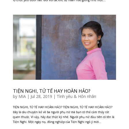
lộ chút yếu đuối nào. Đối với các em, sự hoàn hảo giống như một...
TIỆN NGHI, TỬ TẾ HAY HOÀN HẢO?
by
MIA
|
Jul 28, 2019
|
Tình yêu & Hôn nhân
TIỆN NGHI, TỬ TẾ HAY HOÀN HẢO? TIỆN NGHI, TỬ TẾ HAY HOÀN HẢO?
Đây là câu chuyện kể về ba người phụ nữ mà bạn có thể cảm thấy rất
quen thuộc. Vì vậy, hãy đọc thật kỹ nhé. Người phụ nữ đầu tiên có tên là
Tiện Nghi. Một ngày nọ, đồng nghiệp của Tiện Nghi ngỏ ý mời...