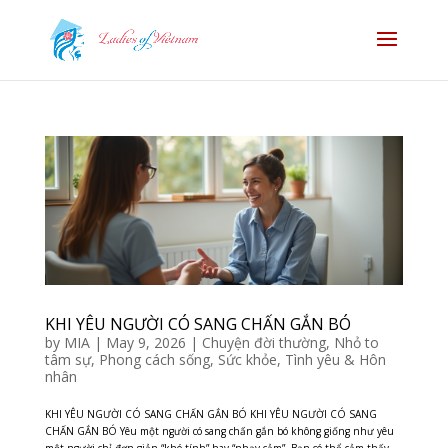
KHI YÊU NGƯỜI CÓ SANG CHẤN GẮN BÓ
by
MIA
|
May 9, 2026
|
Chuyện đời thường
,
Nhỏ to
tâm sự
,
Phong cách sống
,
Sức khỏe
,
Tình yêu & Hôn
nhân
KHI YÊU NGƯỜI CÓ SANG CHẤN GẮN BÓ KHI YÊU NGƯỜI CÓ SANG
CHẤN GẮN BÓ Yêu một người có sang chấn gắn bó không giống như yêu