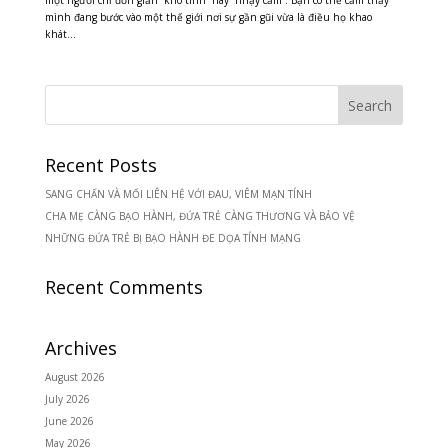
một người chỉ đơn giản “khó tính” hay “nhạy cảm”. Bạn có thể cảm thấy
mình đang bước vào một thế giới nơi sự gần gũi vừa là điều họ khao
khát...
Recent Posts
SANG CHẤN VÀ MỐI LIÊN HỆ VỚI ĐAU, VIÊM MẠN TÍNH
CHA MẸ CÀNG BẠO HÀNH, ĐỨA TRẺ CÀNG THƯƠNG VÀ BẢO VỆ
NHỮNG ĐỨA TRẺ BỊ BẠO HÀNH ĐE DỌA TÍNH MẠNG
Recent Comments
Archives
August 2026
July 2026
June 2026
May 2026