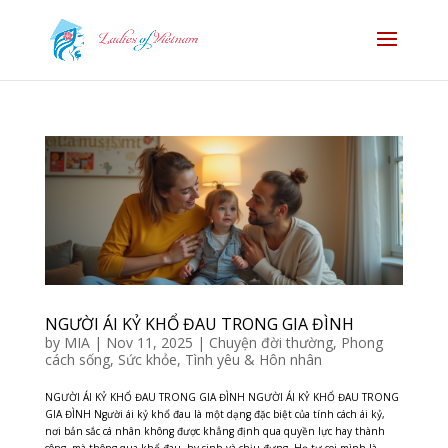
NGƯỜI ÁI KỶ KHỔ ĐAU TRONG GIA ĐÌNH
by
MIA
|
Nov 11, 2025
|
Chuyện đời thường
,
Phong
cách sống
,
Sức khỏe
,
Tình yêu & Hôn nhân
NGƯỜI ÁI KỶ KHỔ ĐAU TRONG GIA ĐÌNH NGƯỜI ÁI KỶ KHỔ ĐAU TRONG
GIA ĐÌNH Người ái kỷ khổ đau là một dạng đặc biệt của tính cách ái kỷ,
nơi bản sắc cá nhân không được khẳng định qua quyền lực hay thành