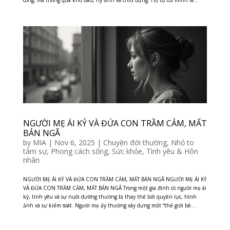
công, mà thông qua khổ đau, hy sinh và chịu đựng. Họ tự coi mình là...
NGƯỜI MẸ ÁI KỶ VÀ ĐỨA CON TRẦM CẢM, MẤT
BẢN NGÃ
by
MIA
|
Nov 6, 2025
|
Chuyện đời thường
,
Nhỏ to
tâm sự
,
Phong cách sống
,
Sức khỏe
,
Tình yêu & Hôn
nhân
NGƯỜI MẸ ÁI KỶ VÀ ĐỨA CON TRẦM CẢM, MẤT BẢN NGÃ NGƯỜI MẸ ÁI KỶ
VÀ ĐỨA CON TRẦM CẢM, MẤT BẢN NGÃ Trong một gia đình có người mẹ ái
kỷ, tình yêu và sự nuôi dưỡng thường bị thay thế bởi quyền lực, hình
ảnh và sự kiểm soát. Người mẹ ấy thường xây dựng một “thế giới bề...