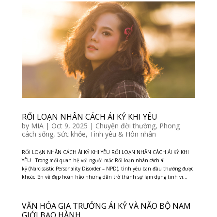
RỐI LOẠN NHÂN CÁCH ÁI KỶ KHI YÊU
by
MIA
|
Oct 9, 2025
|
Chuyện đời thường
,
Phong
cách sống
,
Sức khỏe
,
Tình yêu & Hôn nhân
RỐI LOẠN NHÂN CÁCH ÁI KỶ KHI YÊU RỐI LOẠN NHÂN CÁCH ÁI KỶ KHI
YÊU Trong mối quan hệ với người mắc Rối loạn nhân cách ái
kỷ (Narcissistic Personality Disorder – NPD), tình yêu ban đầu thường được
khoác lên vẻ đẹp hoàn hảo nhưng dần trở thành sự lạm dụng tinh vi...
VĂN HÓA GIA TRƯỞNG ÁI KỶ VÀ NÃO BỘ NAM
GIỚI BẠO HÀNH