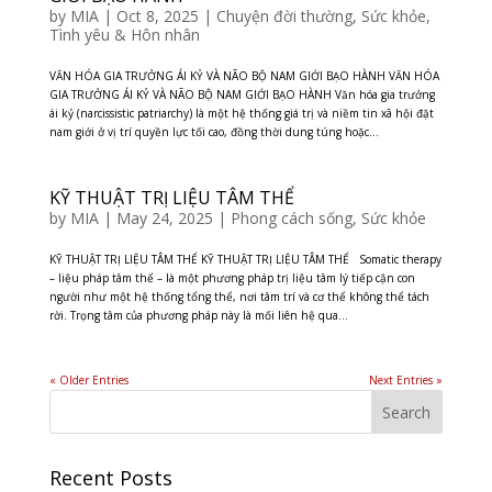
by
MIA
|
Oct 8, 2025
|
Chuyện đời thường
,
Sức khỏe
,
Tình yêu & Hôn nhân
VĂN HÓA GIA TRƯỞNG ÁI KỶ VÀ NÃO BỘ NAM GIỚI BẠO HÀNH VĂN HÓA
GIA TRƯỞNG ÁI KỶ VÀ NÃO BỘ NAM GIỚI BẠO HÀNH Văn hóa gia trưởng
ái kỷ (narcissistic patriarchy) là một hệ thống giá trị và niềm tin xã hội đặt
nam giới ở vị trí quyền lực tối cao, đồng thời dung túng hoặc...
KỸ THUẬT TRỊ LIỆU TÂM THỂ
by
MIA
|
May 24, 2025
|
Phong cách sống
,
Sức khỏe
KỸ THUẬT TRỊ LIỆU TÂM THỂ KỸ THUẬT TRỊ LIỆU TÂM THỂ Somatic therapy
– liệu pháp tâm thể – là một phương pháp trị liệu tâm lý tiếp cận con
người như một hệ thống tổng thể, nơi tâm trí và cơ thể không thể tách
rời. Trọng tâm của phương pháp này là mối liên hệ qua...
« Older Entries
Next Entries »
Recent Posts