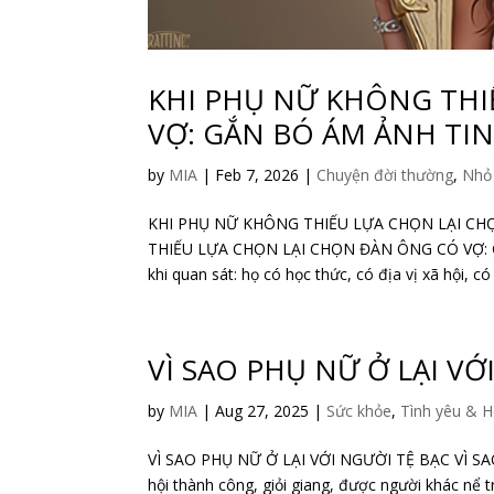
KHI PHỤ NỮ KHÔNG THI
VỢ: GẮN BÓ ÁM ẢNH TIN
by
MIA
|
Feb 7, 2026
|
Chuyện đời thường
,
Nhỏ
KHI PHỤ NỮ KHÔNG THIẾU LỰA CHỌN LẠI CH
THIẾU LỰA CHỌN LẠI CHỌN ĐÀN ÔNG CÓ VỢ: GẮ
khi quan sát: họ có học thức, có địa vị xã hội, có
VÌ SAO PHỤ NỮ Ở LẠI VỚ
by
MIA
|
Aug 27, 2025
|
Sức khỏe
,
Tình yêu & 
VÌ SAO PHỤ NỮ Ở LẠI VỚI NGƯỜI TỆ BẠC VÌ SAO
hội thành công, giỏi giang, được người khác nể 