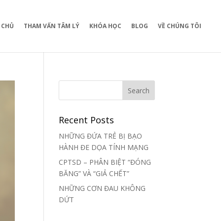
 CHỦ
THAM VẤN TÂM LÝ
KHÓA HỌC
BLOG
VỀ CHÚNG TÔI
Recent Posts
NHỮNG ĐỨA TRẺ BỊ BẠO
HÀNH ĐE DỌA TÍNH MẠNG
CPTSD – PHÂN BIỆT “ĐÓNG
BĂNG” VÀ “GIẢ CHẾT”
NHỮNG CƠN ĐAU KHÔNG
DỨT