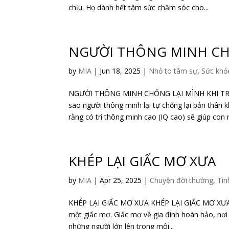
chịu. Họ dành hết tâm sức chăm sóc cho...
NGƯỜI THÔNG MINH CH
by
MIA
|
Jun 18, 2025
|
Nhỏ to tâm sự
,
Sức khỏ
NGƯỜI THÔNG MINH CHỐNG LẠI MÌNH KHI T
sao người thông minh lại tự chống lại bản thân 
rằng có trí thông minh cao (IQ cao) sẽ giúp con n
KHÉP LẠI GIẤC MƠ XƯA
by
MIA
|
Apr 25, 2025
|
Chuyện đời thường
,
Tìn
KHÉP LẠI GIẤC MƠ XƯA KHÉP LẠI GIẤC MƠ XƯA 
một giấc mơ. Giấc mơ về gia đình hoàn hảo, nơi
những người lớn lên trong môi...