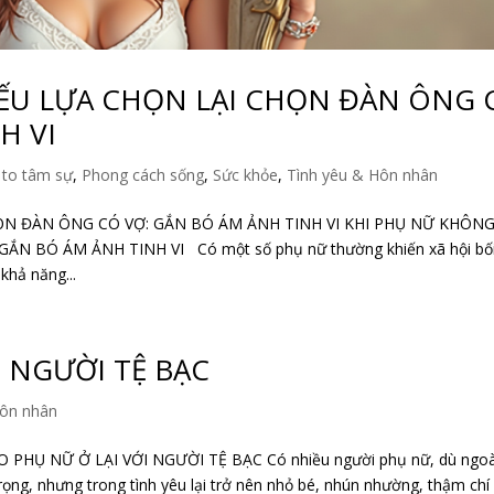
ẾU LỰA CHỌN LẠI CHỌN ĐÀN ÔNG 
H VI
 to tâm sự
,
Phong cách sống
,
Sức khỏe
,
Tình yêu & Hôn nhân
ỌN ĐÀN ÔNG CÓ VỢ: GẮN BÓ ÁM ẢNH TINH VI KHI PHỤ NỮ KHÔN
N BÓ ÁM ẢNH TINH VI Có một số phụ nữ thường khiến xã hội bối
 khả năng...
I NGƯỜI TỆ BẠC
Hôn nhân
 PHỤ NỮ Ở LẠI VỚI NGƯỜI TỆ BẠC Có nhiều người phụ nữ, dù ngoà
trọng, nhưng trong tình yêu lại trở nên nhỏ bé, nhún nhường, thậm ch