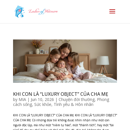
KHI CON LÀ “LUXURY OBJECT” CỦA CHA MẸ
by
MIA
|
Jun 10, 2026
|
Chuyện đời thường
,
Phong
cách sống
,
Sức khỏe
,
Tình yêu & Hôn nhân
KHI CON LÀ “LUXURY OBJECT” CỦA CHA MẸ KHI CON LÀ “LUXURY OBJECT”
CỦA CHA MẸ Có những đứa trẻ không được nhìn nhận như một con
người độc lập, mà như một “niềm tự hào”, một “thành tích”, hay một “tài