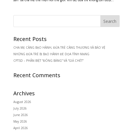
sản” để cha mẹ thể hiện với thế giới. Khi đó, đứa trẻ không còn được...
Recent Posts
CHA MẸ CÀNG BẠO HÀNH, ĐỨA TRẺ CÀNG THƯƠNG VÀ BẢO VỆ
NHỮNG ĐỨA TRẺ BỊ BẠO HÀNH ĐE DỌA TÍNH MẠNG
CPTSD – PHÂN BIỆT “ĐÓNG BĂNG” VÀ “GIẢ CHẾT”
Recent Comments
Archives
August 2026
July 2026
June 2026
May 2026
April 2026