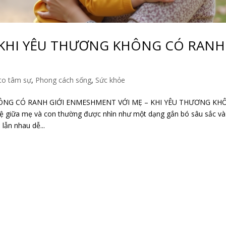
 KHI YÊU THƯƠNG KHÔNG CÓ RANH
to tâm sự
,
Phong cách sống
,
Sức khỏe
ÔNG CÓ RANH GIỚI ENMESHMENT VỚI MẸ – KHI YÊU THƯƠNG KH
hệ giữa mẹ và con thường được nhìn như một dạng gắn bó sâu sắc và
lẫn nhau dễ...