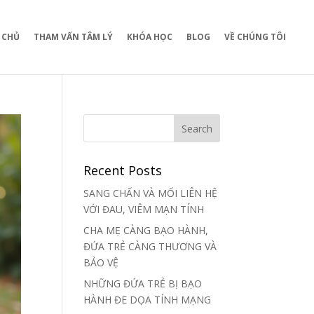
 CHỦ
THAM VẤN TÂM LÝ
KHÓA HỌC
BLOG
VỀ CHÚNG TÔI
Recent Posts
SANG CHẤN VÀ MỐI LIÊN HỆ
VỚI ĐAU, VIÊM MẠN TÍNH
CHA MẸ CÀNG BẠO HÀNH,
ĐỨA TRẺ CÀNG THƯƠNG VÀ
BẢO VỆ
NHỮNG ĐỨA TRẺ BỊ BẠO
HÀNH ĐE DỌA TÍNH MẠNG