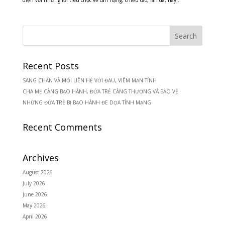
diện với những lời trêu chọc về cân nặng, chiều cao, làn da, hay...
Recent Posts
SANG CHẤN VÀ MỐI LIÊN HỆ VỚI ĐAU, VIÊM MẠN TÍNH
CHA MẸ CÀNG BẠO HÀNH, ĐỨA TRẺ CÀNG THƯƠNG VÀ BẢO VỆ
NHỮNG ĐỨA TRẺ BỊ BẠO HÀNH ĐE DỌA TÍNH MẠNG
Recent Comments
Archives
August 2026
July 2026
June 2026
May 2026
April 2026