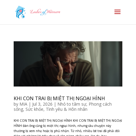
KHI CON TRAI BỊ MIỆT THỊ NGOẠI HÌNH
by
MIA
|
Jul 3, 2026
|
Nhỏ to tâm sự
,
Phong cách
sống
,
Sức khỏe
,
Tình yêu & Hôn nhân
KHI CON TRAI BỊ MIỆT THỊ NGOẠI HÌNH KHI CON TRAI BỊ MIỆT THỊ NGOẠI
HÌNH Đàn ông cũng bị miệt thị ngoại hình, nhưng câu chuyện này
thường bị xem nhẹ hoặc bị phủ nhận. Từ nhỏ, nhiều bé trai đã phải đối