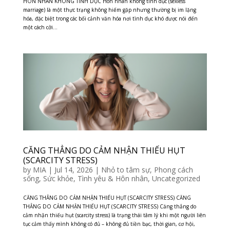
HÔN NHÂN KHÔNG TÌNH DỤC Hôn nhân không tình dục (sexless
marriage) là một thực trạng không hiếm gặp nhưng thường bị im lặng
hóa, đặc biệt trong các bối cảnh văn hóa nơi tình dục khó được nói đến
một cách cởi...
CĂNG THẲNG DO CẢM NHẬN THIẾU HỤT
(SCARCITY STRESS)
by
MIA
|
Jul 14, 2026
|
Nhỏ to tâm sự
,
Phong cách
sống
,
Sức khỏe
,
Tình yêu & Hôn nhân
,
Uncategorized
CĂNG THẲNG DO CẢM NHẬN THIẾU HỤT (SCARCITY STRESS) CĂNG
THẲNG DO CẢM NHẬN THIẾU HỤT (SCARCITY STRESS) Căng thẳng do
cảm nhận thiếu hụt (scarcity stress) là trạng thái tâm lý khi một người liên
tục cảm thấy mình không có đủ – không đủ tiền bạc, thời gian, cơ hội,