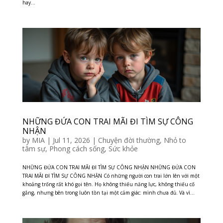
hay...
NHỮNG ĐỨA CON TRAI MÃI ĐI TÌM SỰ CÔNG
NHẬN
by
MIA
|
Jul 11, 2026
|
Chuyện đời thường
,
Nhỏ to
tâm sự
,
Phong cách sống
,
Sức khỏe
NHỮNG ĐỨA CON TRAI MÃI ĐI TÌM SỰ CÔNG NHẬN NHỮNG ĐỨA CON
TRAI MÃI ĐI TÌM SỰ CÔNG NHẬN Có những người con trai lớn lên với một
khoảng trống rất khó gọi tên. Họ không thiếu năng lực, không thiếu cố
gắng, nhưng bên trong luôn tồn tại một cảm giác: mình chưa đủ. Và vì...