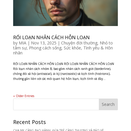
RỐI LOẠN NHÂN CÁCH HỖN LOẠN
by
MIA
|
Nov 13, 2025
|
Chuyện đời thường
,
Nhỏ to
tâm sự
,
Phong cách sống
,
Sức khỏe
,
Tình yêu & Hôn
nhân
RỐI LOẠN NHÂN CÁCH HỖN LOẠN RỐI LOẠN NHÂN CÁCH HỖN LOẠN
Rối loạn nhân cách nhóm B, bao gồm nhân cách ranh giới (borderline),
chống đối xã hội (antisocial), ái kỷ (narcissistic) và kịch tính (histrionic),
thường gắn liền với các mối quan hệ hỗn loạn, kịch tính và đầy...
« Older Entries
Recent Posts
CHA MẸ CÀNG BẠO HÀNH, ĐỨA TRẺ CÀNG THƯƠNG VÀ BẢO VỆ