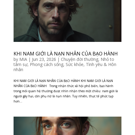
KHI NAM GIỚI LÀ NẠN NHÂN CỦA BẠO HÀNH
by
MIA
|
Jun 23, 2026
|
Chuyện đời thường
,
Nhỏ to
tâm sự
,
Phong cách sống
,
Sức khỏe
,
Tình yêu & Hôn
nhân
KHI NAM GIỚI LÀ NẠN NHÂN CỦA BẠO HÀNH KHI NAM GIỚI LÀ NẠN
NHÂN CỦA BẠO HÀNH Trong nhận thức xã hội phổ biến, bạo hành
trong mối quan hệ thường được nhìn nhận theo một chiều: nam giới là
người gây hại, còn phụ nữ là nạn nhân. Tuy nhiên, thực tế phức tạp
hơn...