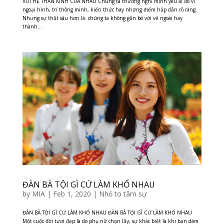
VỚI HỆ THẦN KINH CỦA NHAU Chúng ta thường nghĩ mình yêu ai đó vì
ngoại hình, trí thông minh, kiến thức hay những điểm hấp dẫn rõ ràng.
Nhưng sự thật sâu hơn là: chúng ta không gắn bó với vẻ ngoài hay
thành...
ĐÀN BÀ TỘI GÌ CỨ LÀM KHỔ NHAU
by
MIA
|
Feb 1, 2020
|
Nhỏ to tâm sự
ĐÀN BÀ TỘI GÌ CỨ LÀM KHỔ NHAU ĐÀN BÀ TỘI GÌ CỨ LÀM KHỔ NHAU
Một cuộc đời tươi đẹp là do phụ nữ chọn lấy, sự khác biệt là khi bạn dám