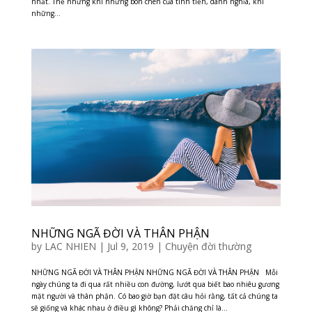
nhất. Thế nhưng khi những bon chen của tình tiền, danh nghĩa, khi
những...
NHỮNG NGÃ ĐỜI VÀ THÂN PHẬN
by
LAC NHIEN
|
Jul 9, 2019
|
Chuyện đời thường
NHỮNG NGÃ ĐỜI VÀ THÂN PHẬN NHỮNG NGÃ ĐỜI VÀ THÂN PHẬN Mỗi
ngày chúng ta đi qua rất nhiều con đường, lướt qua biết bao nhiêu gương
mặt người và thân phận. Có bao giờ bạn đặt câu hỏi rằng, tất cả chúng ta
sẽ giống và khác nhau ở điều gì không? Phải chăng chỉ là...