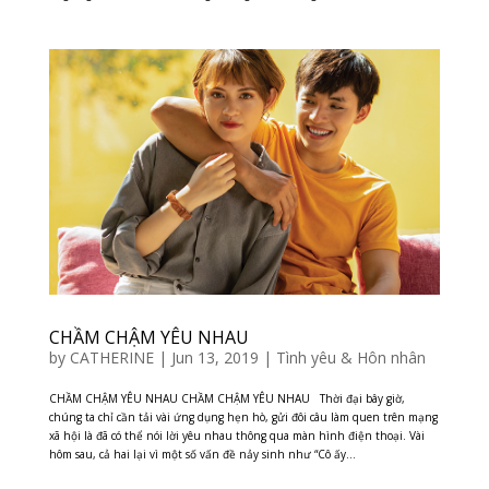
CHẦM CHẬM YÊU NHAU
by
CATHERINE
|
Jun 13, 2019
|
Tình yêu & Hôn nhân
CHẦM CHẬM YÊU NHAU CHẦM CHẬM YÊU NHAU Thời đại bây giờ,
chúng ta chỉ cần tải vài ứng dụng hẹn hò, gửi đôi câu làm quen trên mạng
xã hội là đã có thể nói lời yêu nhau thông qua màn hình điện thoại. Vài
hôm sau, cả hai lại vì một số vấn đề nảy sinh như “Cô ấy...