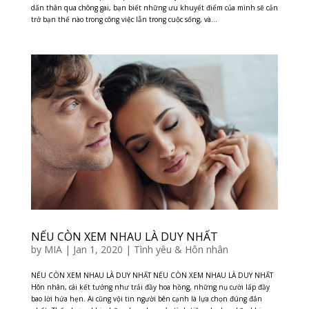
dấn thân qua chông gai, bạn biết những ưu khuyết điểm của mình sẽ cản
trở bạn thế nào trong công việc lẫn trong cuộc sống, và...
NẾU CÒN XEM NHAU LÀ DUY NHẤT
by
MIA
|
Jan 1, 2020
|
Tình yêu & Hôn nhân
NẾU CÒN XEM NHAU LÀ DUY NHẤT NẾU CÒN XEM NHAU LÀ DUY NHẤT
Hôn nhân, cái kết tưởng như trải đầy hoa hồng, những nụ cười lấp đầy
bao lời hứa hẹn. Ai cũng vội tin người bên cạnh là lựa chọn đúng đắn