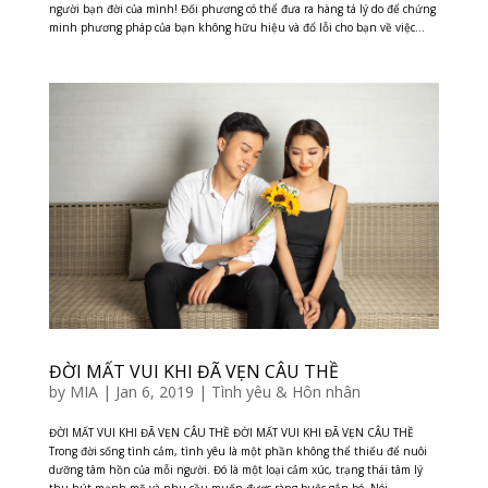
người bạn đời của mình! Đối phương có thể đưa ra hàng tá lý do để chứng
minh phương pháp của bạn không hữu hiệu và đổ lỗi cho bạn về việc...
ĐỜI MẤT VUI KHI ĐÃ VẸN CÂU THỀ
by
MIA
|
Jan 6, 2019
|
Tình yêu & Hôn nhân
ĐỜI MẤT VUI KHI ĐÃ VẸN CÂU THỀ ĐỜI MẤT VUI KHI ĐÃ VẸN CÂU THỀ
Trong đời sống tình cảm, tình yêu là một phần không thể thiếu để nuôi
dưỡng tâm hồn của mỗi người. Đó là một loại cảm xúc, trạng thái tâm lý
thu hút mạnh mẽ và nhu cầu muốn được ràng buộc gắn bó. Nói...