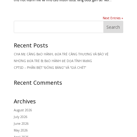
Next Entries »
Recent Posts
CHA MẸ CÀNG BẠO HÀNH, ĐỨA TRẺ CÀNG THƯƠNG VÀ BẢO VỆ
NHỮNG ĐỨA TRẺ BỊ BẠO HÀNH ĐE DỌA TÍNH MẠNG
CPTSD – PHÂN BIỆT “ĐÓNG BĂNG” VÀ “GIẢ CHẾT”
Recent Comments
Archives
August 2026
July 2026
June 2026
May 2026
April 2026