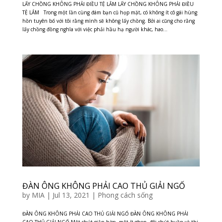
LẤY CHỒNG KHÔNG PHẢI ĐIỀU TỆ LẮM LẤY CHỒNG KHÔNG PHẢI ĐIỀU
TỆ LẮM Trong một lần cùng đám bạn cũ họp mặt, có không ít cô gái hùng
hồn tuyên bố với tôi rằng mình sẽ không lấy chồng. Bởi ai cũng cho rằng
lấy chồng đồng nghĩa với việc phải hầu hạ người khác, hao...
ĐÀN ÔNG KHÔNG PHẢI CAO THỦ GIẢI NGỐ
by
MIA
|
Jul 13, 2021
|
Phong cách sống
ĐÀN ÔNG KHÔNG PHẢI CAO THỦ GIẢI NGỐ ĐÀN ÔNG KHÔNG PHẢI
CAO THỦ GIẢI NGỐ Một chút giận hờn, một ít ghen, đôi chút buồn và thi