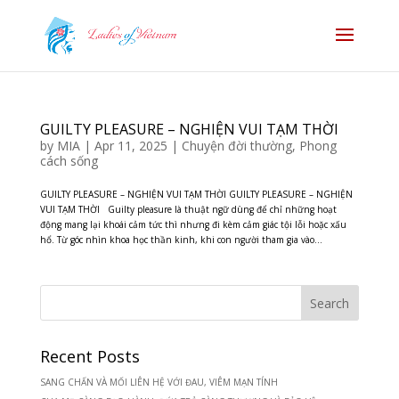
GUILTY PLEASURE – NGHIỆN VUI TẠM THỜI
by
MIA
|
Apr 11, 2025
|
Chuyện đời thường
,
Phong
cách sống
GUILTY PLEASURE – NGHIỆN VUI TẠM THỜI GUILTY PLEASURE – NGHIỆN
VUI TẠM THỜI Guilty pleasure là thuật ngữ dùng để chỉ những hoạt
động mang lại khoái cảm tức thì nhưng đi kèm cảm giác tội lỗi hoặc xấu
hổ. Từ góc nhìn khoa học thần kinh, khi con người tham gia vào...
Recent Posts
SANG CHẤN VÀ MỐI LIÊN HỆ VỚI ĐAU, VIÊM MẠN TÍNH