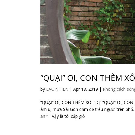
“QUẠI” ƠI, CON THÈM XÔI
by
LAC NHIEN
|
Apr 18, 2019
|
Phong cách sốn
“QUẠI” ƠI, CON THÈM XÔI “DỊ” “QUẠI” ƠI, CON 
âm u, mưa Sài Gòn dầm dề trêu người trên phố. 
ăn?”. Vậy là tôi cắp giỏ...