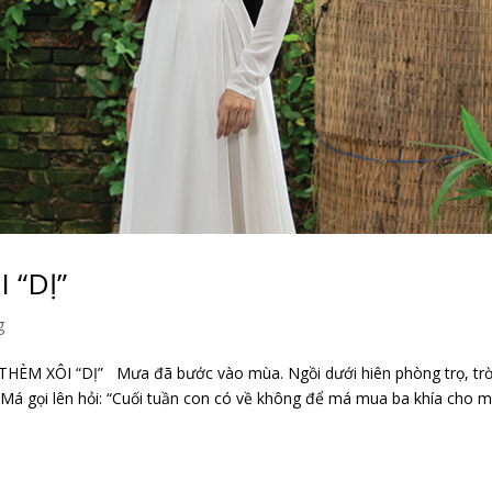
 “DỊ”
g
THÈM XÔI “DỊ” Mưa đã bước vào mùa. Ngồi dưới hiên phòng trọ, trờ
Má gọi lên hỏi: “Cuối tuần con có về không để má mua ba khía cho 