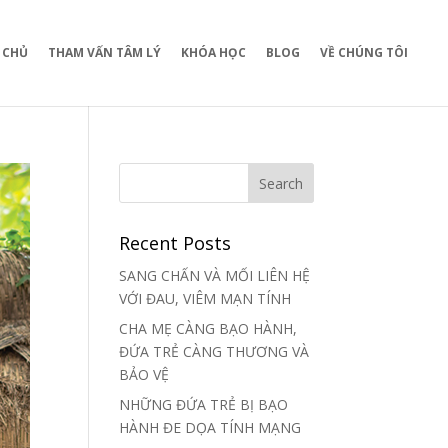
 CHỦ
THAM VẤN TÂM LÝ
KHÓA HỌC
BLOG
VỀ CHÚNG TÔI
Recent Posts
SANG CHẤN VÀ MỐI LIÊN HỆ
VỚI ĐAU, VIÊM MẠN TÍNH
CHA MẸ CÀNG BẠO HÀNH,
ĐỨA TRẺ CÀNG THƯƠNG VÀ
BẢO VỆ
NHỮNG ĐỨA TRẺ BỊ BẠO
HÀNH ĐE DỌA TÍNH MẠNG