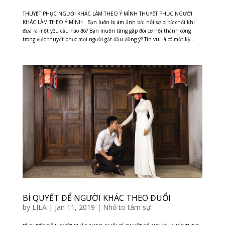
THUYẾT PHỤC NGƯỜI KHÁC LÀM THEO Ý MÌNH THUYẾT PHỤC NGƯỜI
KHÁC LÀM THEO Ý MÌNH Bạn luôn bị ám ảnh bởi nỗi sợ bị từ chối khi
đưa ra một yêu cầu nào đó? Bạn muốn tăng gấp đôi cơ hội thành công
trong việc thuyết phục mọi người gật đầu đồng ý? Tin vui là có một kỹ...
BÍ QUYẾT ĐỂ NGƯỜI KHÁC THEO ĐUỔI
by
LILA
|
Jan 11, 2019
|
Nhỏ to tâm sự