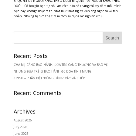
BÍ QUYẾT ĐỂ NGƯỜI KHÁC THEO ĐUỔI BÍ QUYẾT ĐỂ NGƯỜI KHÁC THEO
ĐUỔI Có bao giờ bạn tự hỏi làm cách nào để chàng chỉ say đắm mỗi mình
bạn hay không? Thực ra thì “dắt mũi” một người đàn ông nghe có vẻ tàn
nhẫn. Nhưng bạn có thể tìm ra cách sử dụng các nghiên cứu...
Recent Posts
CHA MẸ CÀNG BẠO HÀNH, ĐỨA TRẺ CÀNG THƯƠNG VÀ BẢO VỆ
NHỮNG ĐỨA TRẺ BỊ BẠO HÀNH ĐE DỌA TÍNH MẠNG
CPTSD – PHÂN BIỆT “ĐÓNG BĂNG” VÀ “GIẢ CHẾT”
Recent Comments
Archives
August 2026
July 2026
June 2026