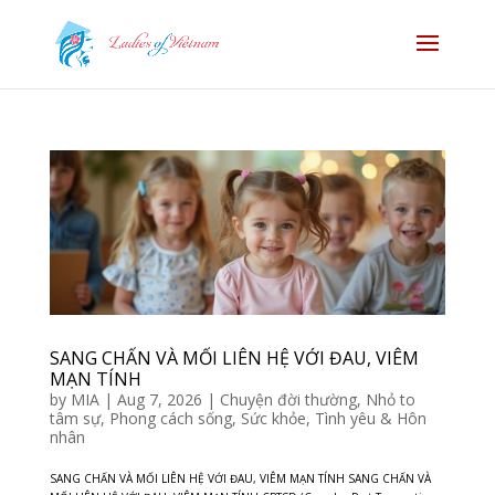
SANG CHẤN VÀ MỐI LIÊN HỆ VỚI ĐAU, VIÊM
MẠN TÍNH
by
MIA
|
Aug 7, 2026
|
Chuyện đời thường
,
Nhỏ to
tâm sự
,
Phong cách sống
,
Sức khỏe
,
Tình yêu & Hôn
nhân
SANG CHẤN VÀ MỐI LIÊN HỆ VỚI ĐAU, VIÊM MẠN TÍNH SANG CHẤN VÀ