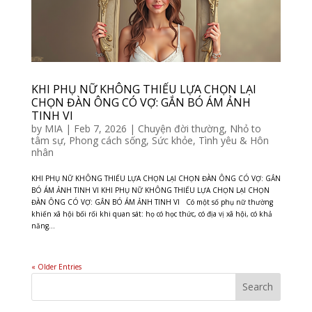
KHI PHỤ NỮ KHÔNG THIẾU LỰA CHỌN LẠI
CHỌN ĐÀN ÔNG CÓ VỢ: GẮN BÓ ÁM ẢNH
TINH VI
by
MIA
|
Feb 7, 2026
|
Chuyện đời thường
,
Nhỏ to
tâm sự
,
Phong cách sống
,
Sức khỏe
,
Tình yêu & Hôn
nhân
KHI PHỤ NỮ KHÔNG THIẾU LỰA CHỌN LẠI CHỌN ĐÀN ÔNG CÓ VỢ: GẮN
BÓ ÁM ẢNH TINH VI KHI PHỤ NỮ KHÔNG THIẾU LỰA CHỌN LẠI CHỌN
ĐÀN ÔNG CÓ VỢ: GẮN BÓ ÁM ẢNH TINH VI Có một số phụ nữ thường
khiến xã hội bối rối khi quan sát: họ có học thức, có địa vị xã hội, có khả
năng...
« Older Entries