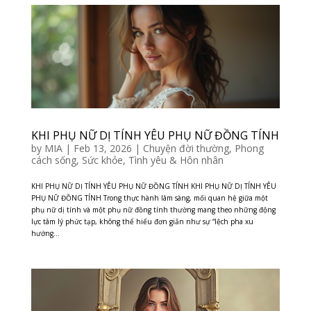
KHI PHỤ NỮ DỊ TÍNH YÊU PHỤ NỮ ĐỒNG TÍNH
by
MIA
|
Feb 13, 2026
|
Chuyện đời thường
,
Phong
cách sống
,
Sức khỏe
,
Tình yêu & Hôn nhân
KHI PHỤ NỮ DỊ TÍNH YÊU PHỤ NỮ ĐỒNG TÍNH KHI PHỤ NỮ DỊ TÍNH YÊU
PHỤ NỮ ĐỒNG TÍNH Trong thực hành lâm sàng, mối quan hệ giữa một
phụ nữ dị tính và một phụ nữ đồng tính thường mang theo những động
lực tâm lý phức tạp, không thể hiểu đơn giản như sự “lệch pha xu
hướng...