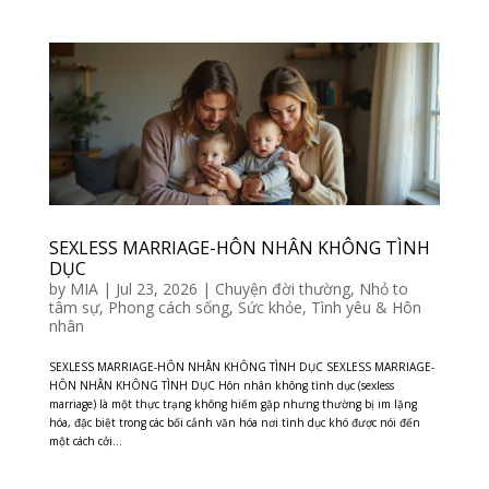
SEXLESS MARRIAGE-HÔN NHÂN KHÔNG TÌNH
DỤC
by
MIA
|
Jul 23, 2026
|
Chuyện đời thường
,
Nhỏ to
tâm sự
,
Phong cách sống
,
Sức khỏe
,
Tình yêu & Hôn
nhân
SEXLESS MARRIAGE-HÔN NHÂN KHÔNG TÌNH DỤC SEXLESS MARRIAGE-
HÔN NHÂN KHÔNG TÌNH DỤC Hôn nhân không tình dục (sexless
marriage) là một thực trạng không hiếm gặp nhưng thường bị im lặng
hóa, đặc biệt trong các bối cảnh văn hóa nơi tình dục khó được nói đến
một cách cởi...