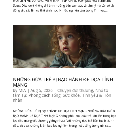
MỐI LIÊN HỆ VỚI ĐAU, VIÊM MẠN TÍNH CPTSD (Complex Post-Traumatic
Stress Disorder) không chỉ ảnh hưởng đến cảm xúc và tâm lý mà còn có tác
động sâu sắc lên cơ thể sinh học. Nhiều nghiên cứu trong lĩnh vực...
NHỮNG ĐỨA TRẺ BỊ BẠO HÀNH ĐE DỌA TÍNH
MẠNG
by
MIA
|
Aug 5, 2026
|
Chuyện đời thường
,
Nhỏ to
tâm sự
,
Phong cách sống
,
Sức khỏe
,
Tình yêu & Hôn
nhân
NHỮNG ĐỨA TRẺ BỊ BẠO HÀNH ĐE DỌA TÍNH MẠNG NHỮNG ĐỨA TRẺ BỊ
BẠO HÀNH ĐE DỌA TÍNH MẠNG Không phải mọi đứa trẻ lớn lên trong bạo
lực đều mang vết thương giống nhau. Với những đứa trẻ liên tục bị đánh
đập, đe dọa, chứng kiến bạo lực nghiêm trọng hoặc sống trong nỗi sợ...