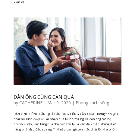
kiện về...
ĐÀN ÔNG CŨNG CẦN QUÀ
by
CATHERINE
|
Mar 9, 2020
|
Phong cách sống
ĐÀN ÔNG CŨNG CẦN QUÀ ĐÀN ÔNG CŨNG CẦN QUÀ Trong tình yêu,
phái nữ luôn được ưu ái nhận quà từ những người đàn ông của họ.
Chính vì vậy, việc tặng quà cho bạn trai lại là vấn đề khiến không ít cô
nàng phải đau đầu suy nghĩ. Nhiều bạn gái còn mắc phải lỗi khá phổ...