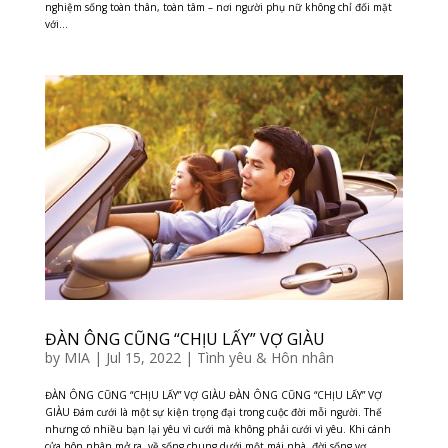
nghiệm sống toàn thân, toàn tâm – nơi người phụ nữ không chỉ đối mặt
với...
ĐÀN ÔNG CŨNG “CHỊU LẤY” VỢ GIÀU
by
MIA
|
Jul 15, 2022
|
Tình yêu & Hôn nhân
ĐÀN ÔNG CŨNG “CHỊU LẤY” VỢ GIÀU ĐÀN ÔNG CŨNG “CHỊU LẤY” VỢ
GIÀU Đám cưới là một sự kiện trọng đại trong cuộc đời mỗi người. Thế
nhưng có nhiều bạn lại yêu vì cưới mà không phải cưới vì yêu. Khi cánh
cửa hôn nhân mở ra, về sống chung dưới một mái nhà, đời sống vợ