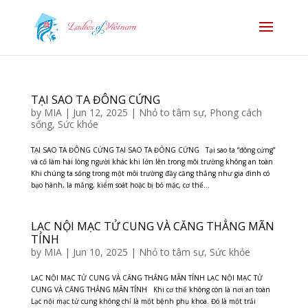
TẠI SAO TA ĐÔNG CỨNG
by
MIA
|
Jun 12, 2025
|
Nhỏ to tâm sự
,
Phong cách
sống
,
Sức khỏe
TẠI SAO TA ĐÔNG CỨNG TẠI SAO TA ĐÔNG CỨNG Tại sao ta “đông cứng”
và cố làm hài lòng người khác khi lớn lên trong môi trường không an toàn
Khi chúng ta sống trong một môi trường đầy căng thẳng như gia đình có
bạo hành, la mắng, kiểm soát hoặc bị bỏ mặc, cơ thể...
LẠC NỘI MẠC TỬ CUNG VÀ CĂNG THẲNG MÃN
TÍNH
by
MIA
|
Jun 10, 2025
|
Nhỏ to tâm sự
,
Sức khỏe
LẠC NỘI MẠC TỬ CUNG VÀ CĂNG THẲNG MÃN TÍNH LẠC NỘI MẠC TỬ
CUNG VÀ CĂNG THẲNG MÃN TÍNH Khi cơ thể không còn là nơi an toàn
Lạc nội mạc tử cung không chỉ là một bệnh phụ khoa. Đó là một trải